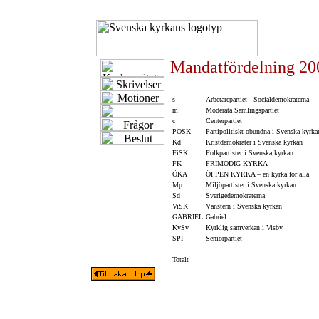
Mandatfördelning 20
s
Arbetarepartiet - Socialdemokraterna
m
Moderata Samlingspartiet
c
Centerpartiet
POSK
Partipolitiskt obundna i Svenska kyrka
Kd
Kristdemokrater i Svenska kyrkan
FiSK
Folkpartister i Svenska kyrkan
FK
FRIMODIG KYRKA
ÖKA
ÖPPEN KYRKA – en kyrka för alla
Mp
Miljöpartister i Svenska kyrkan
Sd
Sverigedemokraterna
ViSK
Vänstern i Svenska kyrkan
GABRIEL
Gabriel
KySv
Kyrklig samverkan i Visby
SPI
Seniorpartiet
Totalt