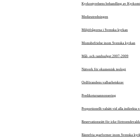
Kyrkostyrelsens behandling av Kyrkomö
Medieutredningen
Miljöfrågorna i Svenska kyrkan
Momsbefrielse inom Svenska kyrkan
Mål- och rambudget 2007-2009
Nätverk för ekumenisk teologi
Ordförandens valbarhetskrav
Predikotursannonsering
Proportionellt valsätt vid alla indirekta v
Reservationsrätt för icke förtroendeval
Räntefria sparformer inom Svenska kyr