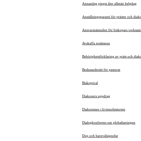
Annandag pingst åter allmän helgdag
Anställningsgaranti för präster och diak
Ansvarsnämnden för biskopars verksamh
Avskaffa ersättarna
Behörighetsförklaring av präst och diak
Beslutanderätt för pastorat
Biskopsval
Diakoners uppdrag
Diakonissor i kvinnohistorien
Dialogkonferens om globaliseringen
Dop och barnvälsignelse