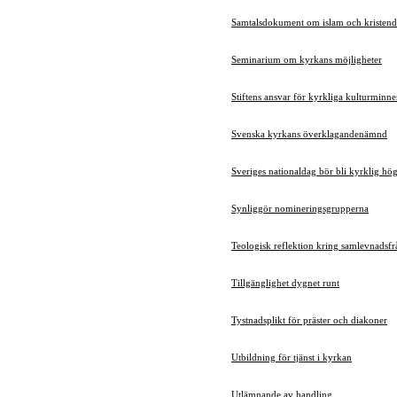
Samtalsdokument om islam och kristen
Seminarium om kyrkans möjligheter
Stiftens ansvar för kyrkliga kulturminn
Svenska kyrkans överklagandenämnd
Sveriges nationaldag bör bli kyrklig hö
Synliggör nomineringsgrupperna
Teologisk reflektion kring samlevnadsfr
Tillgänglighet dygnet runt
Tystnadsplikt för präster och diakoner
Utbildning för tjänst i kyrkan
Utlämnande av handling