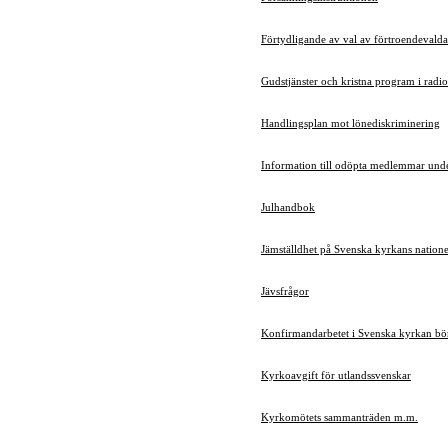
Förtydligande av val av förtroendevalda
Gudstjänster och kristna program i radio
Handlingsplan mot lönediskriminering
Information till odöpta medlemmar unde
Julhandbok
Jämställdhet på Svenska kyrkans natione
Jävsfrågor
Konfirmandarbetet i Svenska kyrkan bör
Kyrkoavgift för utlandssvenskar
Kyrkomötets sammanträden m.m.