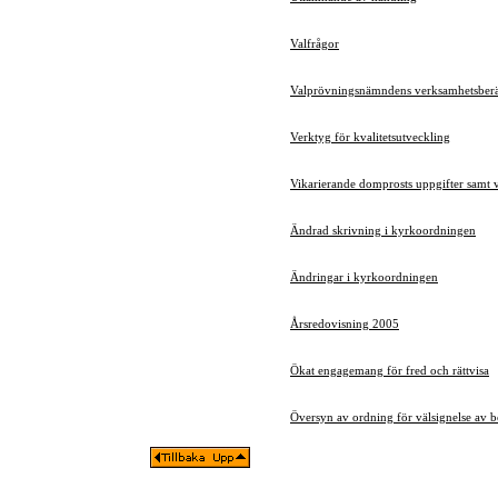
Valfrågor
Valprövningsnämndens verksamhetsberät
Verktyg för kvalitetsutveckling
Vikarierande domprosts uppgifter samt vi
Ändrad skrivning i kyrkoordningen
Ändringar i kyrkoordningen
Årsredovisning 2005
Ökat engagemang för fred och rättvisa
Översyn av ordning för välsignelse av b