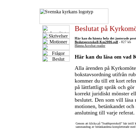
Beslutat på Kyrkomö
Här kan du hämta hela det justerade prot
Beslutsprotokoll-Km2006.pdf
- 827 kb
Hämta Acrobat reader
Här kan du läsa om vad Ky
Alla ärenden på Kyrkomötet
bokstavsordning utifrån rub
kommer du till ett kort refe
på lättfattligt språk och gör
korrekt juridiskt mönster e
beslutet. Den som vill läsa 
motionen, betänkandet och 
anslutning till varje referat.
Genom att klicka på "Snabbprotokoll" här intill k
sammandrag av betänkandena kompletterade med d