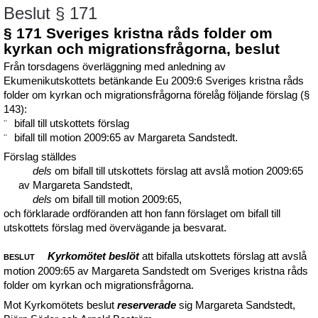
Beslut § 171
§ 171 Sveriges kristna råds folder om
kyrkan och migrationsfrågorna, beslut
Från torsdagens överläggning med anledning av
Ekumenikutskottets betänkande Eu 2009:6 Sveriges kristna råds
folder om kyrkan och migrationsfrågorna förelåg följande förslag (§
143):
¨
bifall till utskottets förslag
¨
bifall till motion 2009:65 av Margareta Sandstedt.
Förslag ställdes
dels
om bifall till utskottets förslag att avslå motion 2009:65
av Margareta Sandstedt,
dels
om bifall till motion 2009:65,
och förklarade ordföranden att hon fann förslaget om bifall till
utskottets förslag med övervägande ja besvarat.
Kyrkomötet beslöt
att bifalla utskottets förslag att avslå
BESLUT
motion 2009:65 av Margareta Sandstedt om Sveriges kristna råds
folder om kyrkan och migrations­frågorna.
Mot Kyrkomötets beslut
reserverade
sig Margareta Sandstedt,