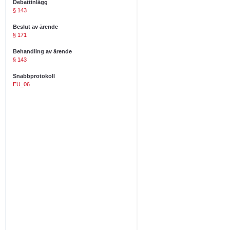
Debattinlägg
§ 143
Beslut av ärende
§ 171
Behandling av ärende
§ 143
Snabbprotokoll
EU_06