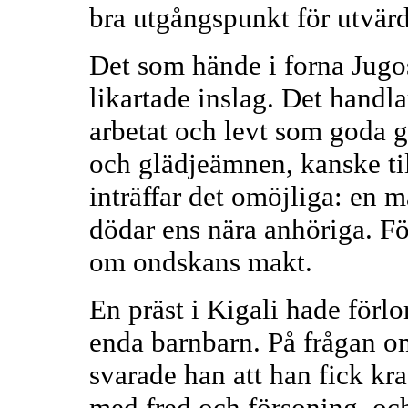
bra utgångspunkt för utvärd
Det som hände i forna Jugo
likartade inslag. Det hand
arbetat och levt som goda g
och glädjeämnen, kanske til
inträffar det omöjliga: en
dödar ens nära anhöriga. Fö
om ondskans makt.
En präst i Kigali hade förlo
enda barnbarn. På frågan o
svarade han att han fick kr
med fred och försoning, och