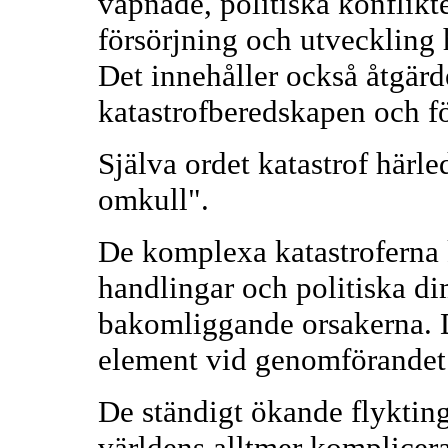
väpnade, politiska konflikte
försörjning och utveckling 
Det innehåller också åtgärde
katastrofberedskapen och fö
Själva ordet katastrof härle
omkull".
De komplexa katastroferna 
handlingar och politiska d
bakomliggande orsakerna. 
element vid genomförandet 
De ständigt ökande flykting
världens alltmer komplicer