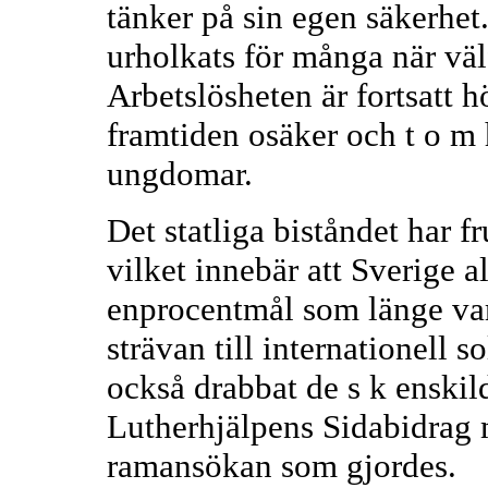
tänker på sin egen säkerhet
urholkats för många när väl
Arbetslösheten är fortsatt 
framtiden osäker och t o m 
ungdomar.
Det statliga biståndet har f
vilket innebär att Sverige a
enprocentmål som länge var
strävan till internationell s
också drabbat de s k enskil
Lutherhjälpens Sidabidrag m
ramansökan som gjordes.