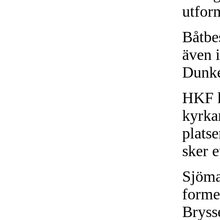
utfor
Båtbe
även 
Dunke
HKF h
kyrka
plats
sker e
Sjöma
forme
Bryss