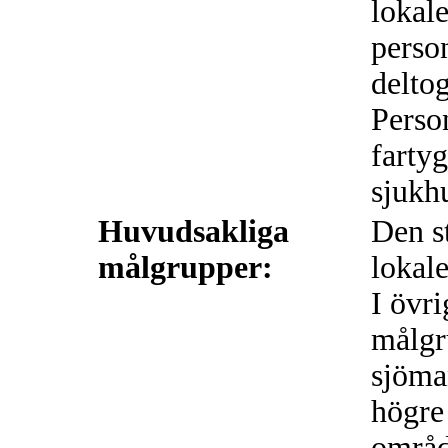
lokale
person
delto
Perso
fartyg
sjukhu
Huvudsakliga
Den s
målgrupper:
lokale
I övri
målgr
sjöma
högre
område