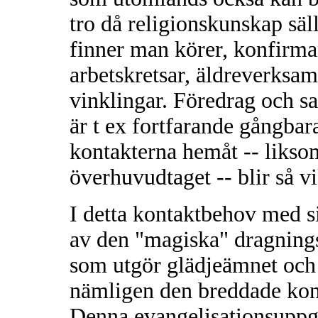
tro då religionskunskap säl
finner man körer, konfirma
arbetskretsar, äldreverksam
vinklingar. Föredrag och s
är t ex fortfarande gångbar
kontakterna hemåt -- liks
överhuvudtaget -- blir så vi
I detta kontaktbehov med si
av den "magiska" dragning
som utgör glädjeämnet och
nämligen den breddade kont
Denna evangelisationsuppgi