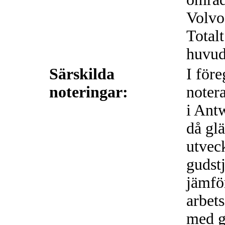
Volvoa
Total
huvud
Särskilda
I för
noteringar:
notera
i Antw
då glä
utveck
gudst
jämför
arbet
med g