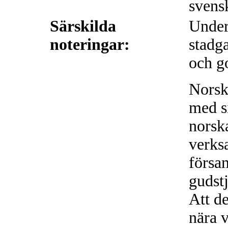
svens
Särskilda
Under 
noteringar:
stadg
och g
Norska
med s
norsk
verks
försa
gudst
Att d
nära 