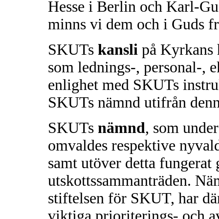
Hesse i Berlin och Karl-Gu
minns vi dem och i Guds fr
SKUTs
kansli
på Kyrkans h
som lednings-, personal-, 
enlighet med SKUTs instru
SKUTs nämnd utifrån denna
SKUTs
nämnd
, som under
omvaldes respektive nyvald
samt utöver detta fungerat
utskottssammanträden. Nä
stiftelsen för SKUT, har därv
viktiga prioriterings- och 