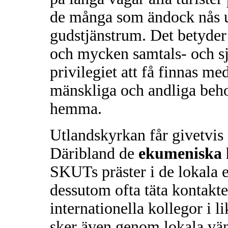
de många som ändock nås u
gudstjänstrum. Det betyder
och mycken samtals- och s
privilegiet att få finnas me
mänskliga och andliga beho
hemma.
Utlandskyrkan får givetvis
Däribland de
ekumeniska
SKUTs präster i de lokala 
dessutom ofta täta kontakt
internationella kollegor i l
sker även genom lokala vän