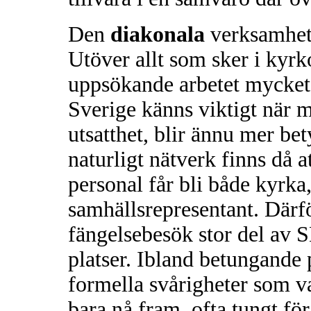
Den
diakonala
verksamhete
Utöver allt som sker i kyrk
uppsökande arbetet mycket
Sverige känns viktigt när 
utsatthet, blir ännu mer be
naturligt nätverk finns då at
personal får bli både kyrka
samhällsrepresentant. Därf
fängelsebesök stor del av 
platser. Ibland betungande 
formella svårigheter som v
bara nå fram, ofta tungt fö