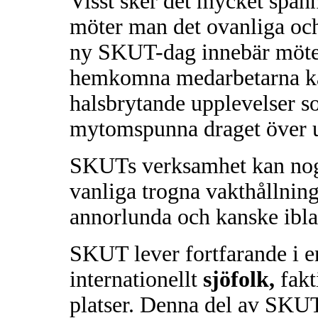
Visst sker det mycket spän
möter man det ovanliga oc
ny SKUT-dag innebär möte
hemkomna medarbetarna kan
halsbrytande upplevelser som
mytomspunna draget över u
SKUTs verksamhet kan nog 
vanliga trogna vakthållning
annorlunda och kanske ibla
SKUT lever fortfarande i e
internationellt
sjöfolk,
fakt
platser. Denna del av SKUT