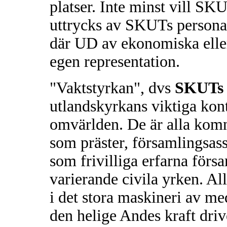
platser. Inte minst vill S
uttrycks av SKUTs personal
där UD av ekonomiska eller
egen representation.
"Vaktstyrkan", dvs
SKUTs 
utlandskyrkans viktiga kon
omvärlden. De är alla kom
som präster, församlingsassi
som frivilliga erfarna för
varierande civila yrken. Al
i det stora maskineri av me
den helige Andes kraft driv