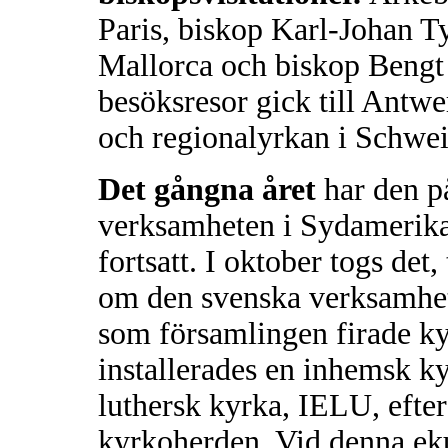
Paris, biskop Karl-Johan T
Mallorca och biskop Bengt
besöksresor gick till Antwe
och regionalyrkan i Schwei
Det gångna året
har den p
verksamheten i Sydamerika
fortsatt. I oktober togs det, 
om den svenska verksamhet
som församlingen firade k
installerades en inhemsk ky
luthersk kyrka, IELU, efter
kyrkoherden. Vid denna eku