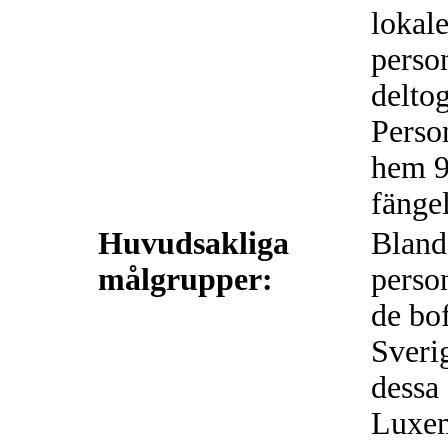
lokale
person
delto
Perso
hem 93
fängel
Huvudsakliga
Bland
målgrupper:
perso
de bo
Sveri
dessa 
Luxem