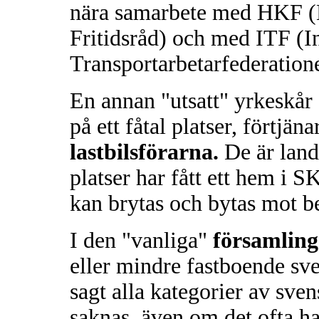
nära samarbete med HKF (H
Fritidsråd) och med ITF (In
Transportarbetarfederation
En annan "utsatt" yrkeskå
på ett fåtal platser, förtj
lastbilsförarna.
De är land
platser har fått ett hem i
kan brytas och bytas mot b
I den "vanliga"
församlin
eller mindre fastboende sve
sagt alla kategorier av sven
saknas, även om det ofta h