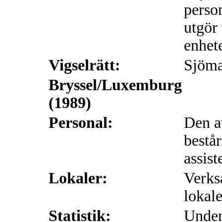
perso
utgör
enhete
Vigselrätt:
Sjöman
Bryssel/Luxemburg
(1989)
Personal:
Den a
består
assist
Lokaler:
Verks
lokale
Statistik:
Under