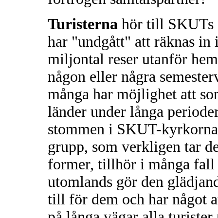
Turisterna
hör till SKUTs f
har "undgått" att räknas in 
miljontal reser utanför hem
någon eller några semester
många har möjlighet att som
länder under långa perioder
stommen i SKUT-kyrkorna p
grupp, som verkligen tar de
former, tillhör i många fal
utomlands gör den glädjand
till för dem och har något a
på långa vägar alla turiste