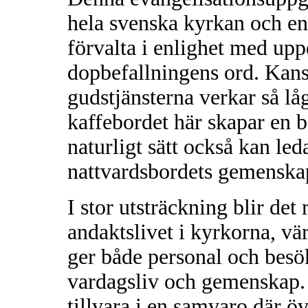
hela svenska kyrkan och e
förvalta i enlighet med up
dopbefallningens ord. Kansk
gudstjänsterna verkar så lå
kaffebordet här skapar en 
naturligt sätt också kan leda
nattvardsbordets gemenska
I stor utsträckning blir de
andaktslivet i kyrkorna, vä
ger både personal och besök
vardagsliv och gemenskap.
tillvara i en samvaro där ö