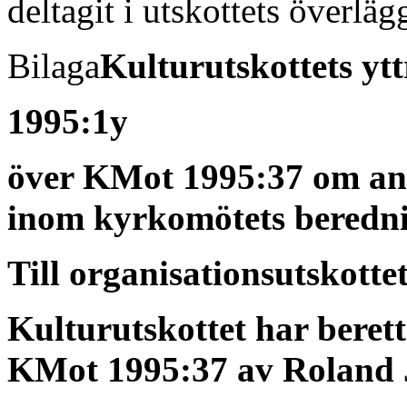
deltagit i utskottets överläg
Bilaga
Kulturutskottets yt
1995:1y
över KMot 1995:37 om ans
inom kyrkomötets beredn
Till organisationsutskotte
Kulturutskottet har beretts 
KMot 1995:37 av Roland J