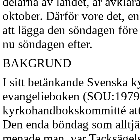
delarna av landet, är avklar
oktober. Därför vore det, e
att lägga den söndagen före 
nu söndagen efter.
BAKGRUND
I sitt betänkande Svenska k
evangelieboken (SOU:1979:
kyrkohandbokskommitté att 
Den enda böndag som alltjäm
menade man, var Tacksägelse