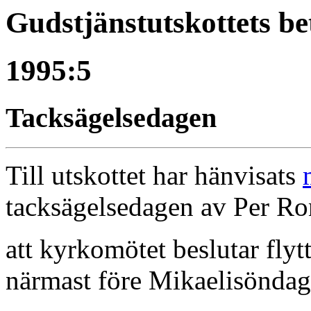
Gudstjänstutskottets b
1995:5
Tacksägelsedagen
Till utskottet har hänvisats
tacksägelsedagen av Per Ron
att kyrkomötet beslutar fly
närmast före Mikaelisöndag