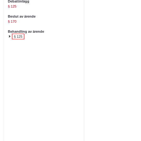
Debattinlägg
§ 125
Beslut av ärende
§ 170
Behandling av ärende
§ 125