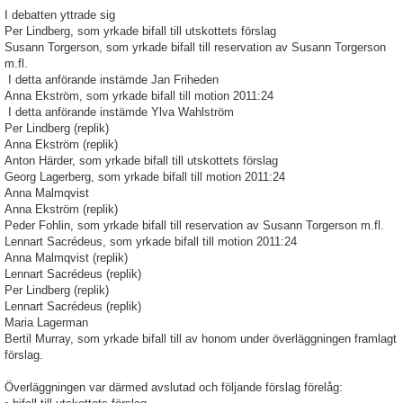
I debatten yttrade sig
Per Lindberg, som yrkade bifall till utskottets förslag
Susann Torgerson, som yrkade bifall till reservation av Susann Torgerson
m.fl.
I detta anförande instämde Jan Friheden
Anna Ekström, som yrkade bifall till motion 2011:24
I detta anförande instämde Ylva Wahlström
Per Lindberg (replik)
Anna Ekström (replik)
Anton Härder, som yrkade bifall till utskottets förslag
Georg Lagerberg, som yrkade bifall till motion 2011:24
Anna Malmqvist
Anna Ekström (replik)
Peder Fohlin, som yrkade bifall till reservation av Susann Torgerson m.fl.
Lennart Sacrédeus, som yrkade bifall till motion 2011:24
Anna Malmqvist (replik)
Lennart Sacrédeus (replik)
Per Lindberg (replik)
Lennart Sacrédeus (replik)
Maria Lagerman
Bertil Murray, som yrkade bifall till av honom under överläggningen framlagt
förslag.
Överläggningen var därmed avslutad och följande förslag förelåg: