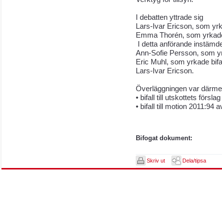
I debatten yttrade sig
Lars-Ivar Ericson, som yrkad
Emma Thorén, som yrkade bi
I detta anförande instämd
Ann-Sofie Persson, som yrk
Eric Muhl, som yrkade bifall
Lars-Ivar Ericson.
Överläggningen var därmed 
• bifall till utskottets förslag
• bifall till motion 2011:94
Bifogat dokument:
Skriv ut
Dela/tipsa