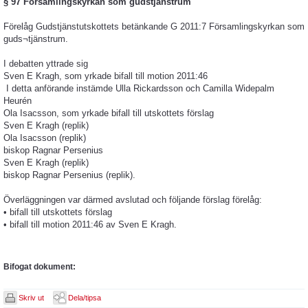
§ 97 Församlingskyrkan som gudstjänstrum
Förelåg Gudstjänstutskottets betänkande G 2011:7 Församlingskyrkan som
guds¬tjänstrum.
I debatten yttrade sig
Sven E Kragh, som yrkade bifall till motion 2011:46
I detta anförande instämde Ulla Rickardsson och Camilla Widepalm
Heurén
Ola Isacsson, som yrkade bifall till utskottets förslag
Sven E Kragh (replik)
Ola Isacsson (replik)
biskop Ragnar Persenius
Sven E Kragh (replik)
biskop Ragnar Persenius (replik).
Överläggningen var därmed avslutad och följande förslag förelåg:
• bifall till utskottets förslag
• bifall till motion 2011:46 av Sven E Kragh.
Bifogat dokument:
Skriv ut
Dela/tipsa