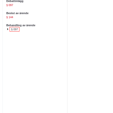
Debattinlägg
§ 097
Beslut av ärende
§ 144
Behandling av ärende
§ 097