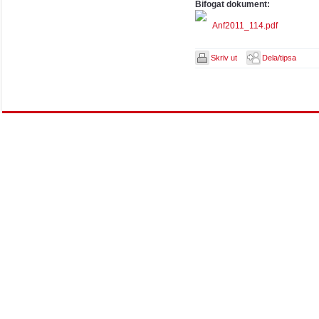
Bifogat dokument:
Anf2011_114.pdf
Skriv ut
Dela/tipsa