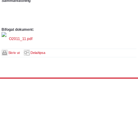
Sammanfattning
Bifogat dokument:
O2011_11.pdf
Skriv ut
Dela/tipsa