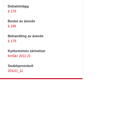
Debattinlägg
§ 179
Beslut av ärende
§ 186
Behandling av ärende
§ 179
Kyrkomötets skrivelser
KmSkr 2011:21
Snabbprotokoll
2011O_11