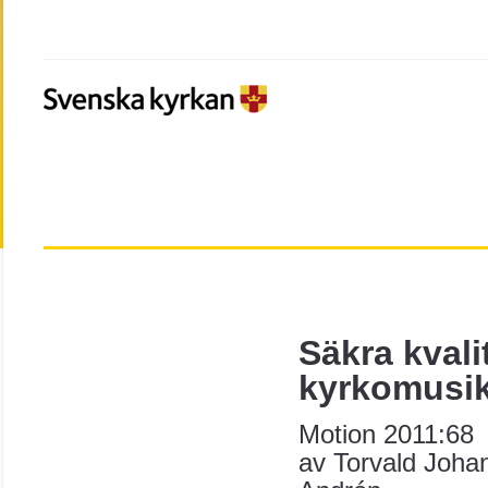
Säkra kvali
kyrkomusike
Motion 2011:68
av
Torvald Joha