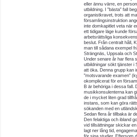
eller ännu värre, en perso
utbildning. I ”bästa” fall b
organistkravet, trots att m
församlingsinstruktion anget
inte domkapitlet veta när en 
ett tidigare läge kunde fö
arbetsrättsliga konsekvense
beslut. Från centralt håll
man till sådana exempel frå
Strängnäs, Uppsala och S
Under senare år har fler
utbildningar sökt tjänster
att öka. Denna grupp kan 
”motsvarande examen” (kyr
okomplicerat för en försam
B är behöriga i dessa fall
musikkonsulenterna kan gi
de i mycket liten grad tillf
instans, som kan göra rät
sökanden med en utländsk
Sedan flera år tillbaka är 
Den felaktiga och ibland go
vid tillsättningar skickar e
lagt ner lång tid, engagem
för sina studier. Eftersom 