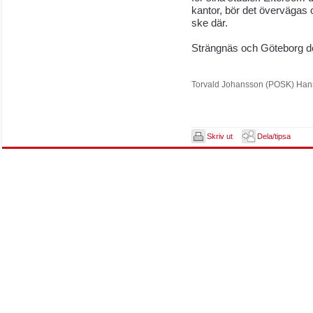
kantor, bör det övervägas
ske där.
Strängnäs och Göteborg de
Torvald Johansson (POSK) Han
Skriv ut
Dela/tipsa