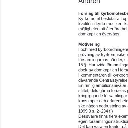
Andrén
Förslag till kyrkomötesb
Kyrkomötet beslutar att upp
kvalitén i kyrkomusikertills
möjligheten att återföra be
domkapitlen övervägs.
Motivering
I och med kyrkoordningens
prövning av kyrkomusikerna
församlingarnas händer, s
15 §. Huruvida församlingar
dock av domkapitlen i förs
I kommentaren till kyrkoord
dåvarande Centralstyrelse
En rimlig ambitionsnivå är at
stiftet, dels gärna fördelas
kringliggande församlingar
kunskaper och erfarenheter.
ske någon nedrustning av 
1999:3 s. 2–234 f.)
Dessvärre finns flera exem
egen församlingsinstruktio
Det kan vara en kantor på e