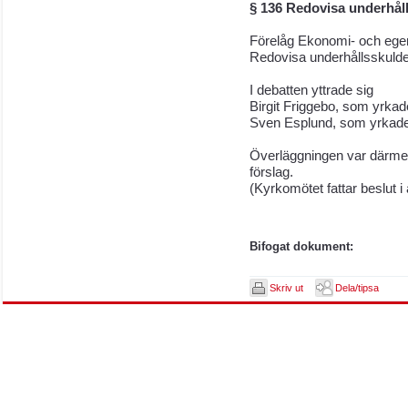
§ 136 Redovisa underhål
Förelåg Ekonomi- och ege
Redovisa underhållsskulde
I debatten yttrade sig
Birgit Friggebo, som yrkade b
Sven Esplund, som yrkade bif
Överläggningen var därmed
förslag.
(Kyrkomötet fattar beslut 
Bifogat dokument:
Skriv ut
Dela/tipsa