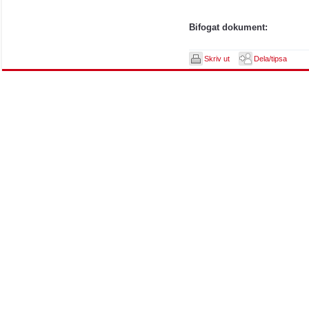
Bifogat dokument:
Skriv ut
Dela/tipsa