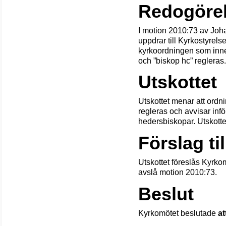
Redogörel
I motion 2010:73 av Joha
uppdrar till Kyrkostyrelse
kyrkoordningen som inne
och ”biskop hc” regleras.
Utskottet
Utskottet menar att ordn
regleras och avvisar in
hedersbiskopar. Utskotte
Förslag til
Utskottet föreslås Kyrkom
avslå motion 2010:73.
Beslut
Kyrkomötet beslutade
at