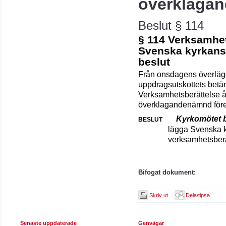
överklaga
Beslut § 114
§ 114 Verksamhet
Svenska kyrkans
beslut
Från onsdagens överlägg
uppdragsutskottets bet
Verksamhetsberättelse å
överklagandenämnd förelå
Kyrkomötet b
BESLUT
lägga Svenska 
verksamhetsberät
Bifogat dokument:
Skriv ut
Dela/tipsa
Senaste uppdaterade
Genvägar