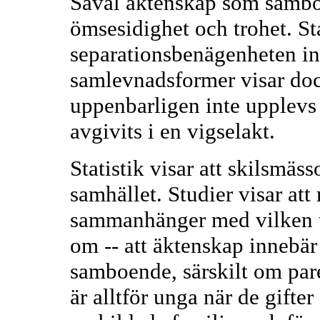
Såväl äktenskap som samboe
ömsesidighet och trohet. St
separationsbenägenheten in
samlevnadsformer visar doc
uppenbarligen inte upplev
avgivits i en vigselakt.
Statistik visar att skilsmäss
samhället. Studier visar att
sammanhänger med vilken ty
om -- att äktenskap innebär
samboende, särskilt om pa
är alltför unga när de gifter