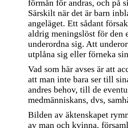
förmån för andras, och på 
Särskilt när det är barn in
angeläget. Ett sådant förs
aldrig meningslöst för den 
underordna sig. Att underor
utplåna sig eller förneka si
Vad som här avses är att ac
att man inte bara ser till s
andres behov, till de eventu
medmänniskans, dvs, samhä
Bilden av äktenskapet rymme
av man och kvinna, församli