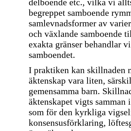
delboende etc., vilka vi all
begreppet samboende rymmer
samlevnadsformer av variera
och växlande samboende till
exakta gränser behandlar vi 
samboendet.
I praktiken kan skillnaden
äktenskap vara liten, särsk
gemensamma barn. Skillnaden
äktenskapet vigts samman i 
som för den kyrkliga vigseln
konsensusförklaring, löfte