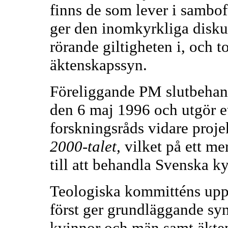
finns de som lever i sambo
ger den inomkyrkliga disku
rörande giltigheten i, och 
äktenskapssyn.
Föreliggande PM slutbehan
den 6 maj 1996 och utgör et
forskningsråds vidare proj
2000-talet,
vilket på ett me
till att behandla Svenska k
Teologiska kommitténs uppdr
först ger grundläggande s
kvinnor och män samt äkten