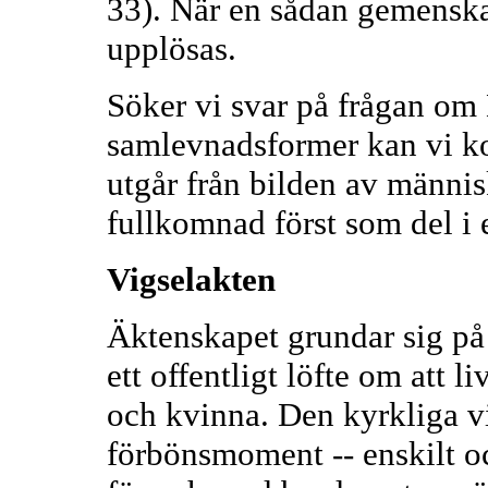
33). När en sådan gemenska
upplösas.
Söker vi svar på frågan om
samlevnadsformer kan vi k
utgår från bilden av männis
fullkomnad först som del i
Vigselakten
Äktenskapet grundar sig på 
ett offentligt löfte om att 
och kvinna. Den kyrkliga vi
förbönsmoment -- enskilt o