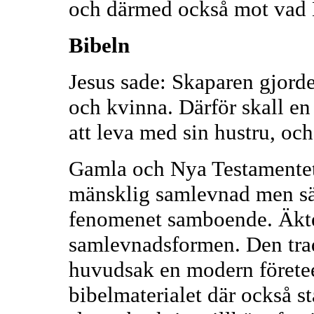
och därmed också mot vad B
Bibeln
Jesus sade: Skaparen gjorde
och kvinna. Därför skall en
att leva med sin hustru, och
Gamla och Nya Testamentet 
mänsklig samlevnad men sä
fenomenet samboende. Äkte
samlevnadsformen. Den trad
huvudsak en modern företee
bibelmaterialet där också s