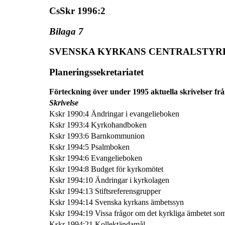
CsSkr 1996:2
Bilaga 7
SVENSKA KYRKANS CENTRALSTYR
Planeringssekretariatet
Förteckning över under 1995 aktuella skrivelser fr
Skrivelse
Kskr 1990:4 Ändringar i evangelieboken
Kskr 1993:4 Kyrkohandboken
Kskr 1993:6 Barnkommunion
Kskr 1994:5 Psalmboken
Kskr 1994:6 Evangelieboken
Kskr 1994:8 Budget för kyrkomötet
Kskr 1994:10 Ändringar i kyrkolagen
Kskr 1994:13 Stiftsreferensgrupper
Kskr 1994:14 Svenska kyrkans ämbetssyn
Kskr 1994:19 Vissa frågor om det kyrkliga ämbetet som
Kskr 1994:21 Kollektändamål