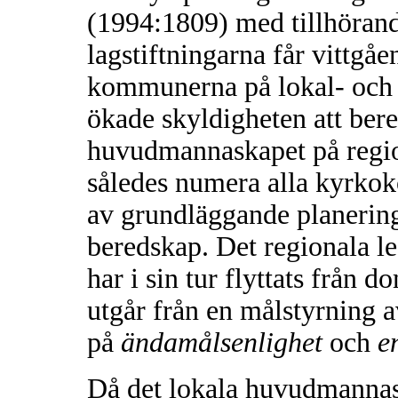
(1994:1809) med tillhöran
lagstiftningarna får vittgå
kommunerna på lokal- och 
ökade skyldigheten att ber
huvudmannaskapet på region
således numera alla kyrk
av grundläggande planerin
beredskap. Det regionala l
har i sin tur flyttats från d
utgår från en målstyrning 
på
ändamålsenlighet
och
e
Då det lokala huvudmannask