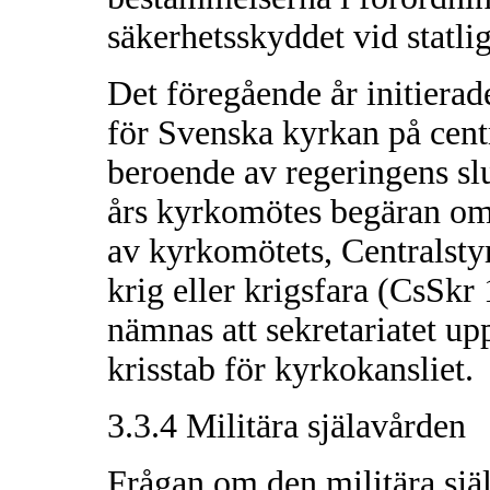
säkerhetsskyddet vid statli
Det föregående år initierad
för Svenska kyrkan på centr
beroende av regeringens slu
års kyrkomötes begäran om 
av kyrkomötets, Centralsty
krig eller krigsfara (CsSkr
nämnas att sekretariatet uppr
krisstab för kyrkokansliet.
3.3.4 Militära själavården
Frågan om den militära sjä