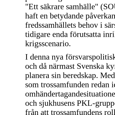
"Ett säkrare samhälle" (S
haft en betydande påverkan.
fredssamhällets behov i särs
tidigare enda förutsatta in
krigsscenario.
I denna nya försvarspolitis
och då närmast Svenska kyr
planera sin beredskap. Med 
som trossamfunden redan ida
omhändertagandesituatio
och sjukhusens PKL-grupper
från att trossamfundens rol