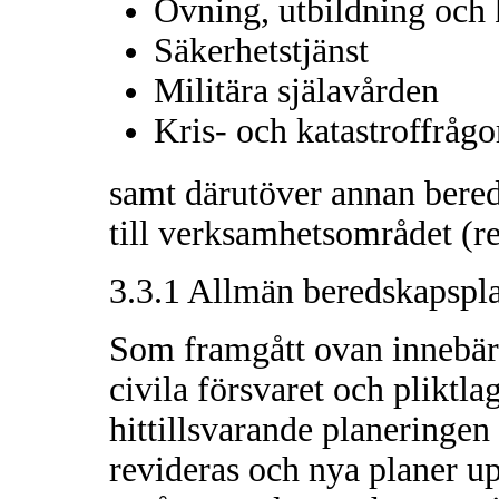
Övning, utbildning och
Säkerhetstjänst
Militära själavården
Kris- och katastroffrågo
samt därutöver annan bere
till verksamhetsområdet (r
3.3.1 Allmän beredskapspl
Som framgått ovan innebär 
civila försvaret och pliktla
hittillsvarande planeringe
revideras och nya planer u