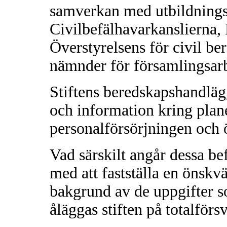
samverkan med utbildnings
Civilbefälhavarkanslierna, 
Överstyrelsens för civil be
nämnder för församlingsarb
Stiftens beredskapshandlägg
och information kring plane
personalförsörjningen och
Vad särskilt angår dessa be
med att fastställa en önsk
bakgrund av de uppgifter s
åläggas stiften på totalför