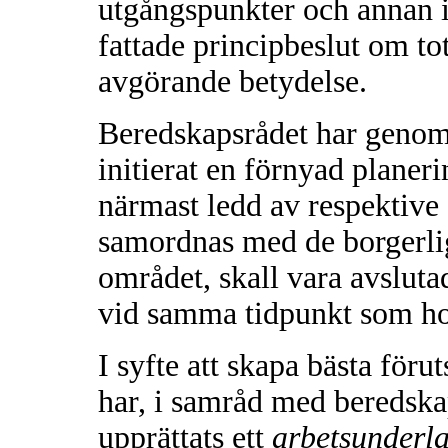
utgångspunkter och annan i
fattade principbeslut om to
avgörande betydelse.
Beredskapsrådet har genom s
initierat en förnyad plane
närmast ledd av respektive 
samordnas med de borgerl
området, skall vara avslutad
vid samma tidpunkt som h
I syfte att skapa bästa föru
har, i samråd med beredskap
upprättats ett
arbetsunderla