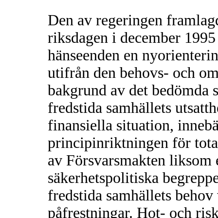
Den av regeringen framlag
riksdagen i december 1995 o
hänseenden en nyorientering
utifrån den behovs- och om
bakgrund av det bedömda sä
fredstida samhällets utsatth
finansiella situation, inne
principinriktningen för tota
av Försvarsmakten liksom 
säkerhetspolitiska begreppet
fredstida samhällets behov 
påfrestningar. Hot- och ri