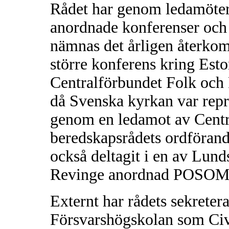
Rådet har genom ledamöter o
anordnade konferenser och u
nämnas det årligen återko
större konferens kring Esto
Centralförbundet Folk och 
då Svenska kyrkan var repr
genom en ledamot av Centra
beredskapsrådets ordförand
också deltagit i en av Lund
Revinge anordnad POSOM
Externt har rådets sekreter
Försvarshögskolan som Civi