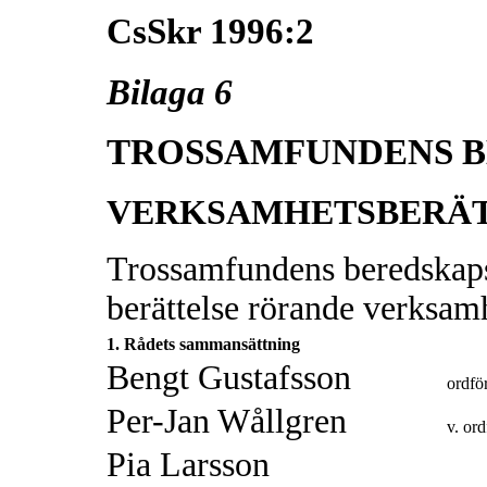
CsSkr 1996:2
Bilaga 6
TROSSAMFUNDENS 
VERKSAMHETSBERÄTT
Trossamfundens beredskaps
berättelse rörande verksam
1. Rådets sammansättning
Bengt Gustafsson
ordfö
Per-Jan Wållgren
v. or
Pia Larsson