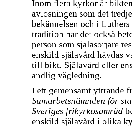
Inom flera kyrkor är bikten
avlösningen som det tredj
bekännelsen och i Luthers 
tradition har det också be
person som själasörjare res
enskild själavård hävdas v
till bikt. Själavård eller e
andlig vägledning.
I ett gemensamt yttrande f
Samarbetsnämnden för stat
Sveriges frikyrkosamråd
be
enskild själavård i olika k