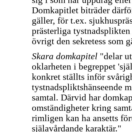
sig i som har uppdrag eller
Domkapitlet biträder därför
gäller, för t.ex. sjukhuspräs
prästerliga tystnadsplikte
övrigt den sekretess som g
Skara domkapitel
"delar u
oklarheten i begreppet 'sj
konkret ställts inför svårig
tystnadspliktshänseende me
samtal. Därvid har domkapi
omständigheter kring samt
rimligen kan ha ansetts för
själavårdande karaktär."