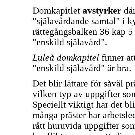
Domkapitlet
avstyrker
där
"själavårdande samtal" i k
rättegångsbalken 36 kap 5 
"enskild själavård".
Luleå domkapitel
finner at
"enskild själavård" är bra.
Det blir lättare för såväl p
vilken typ av uppgifter so
Speciellt viktigt har det bli
många präster har arbetsle
rått huruvida uppgifter som