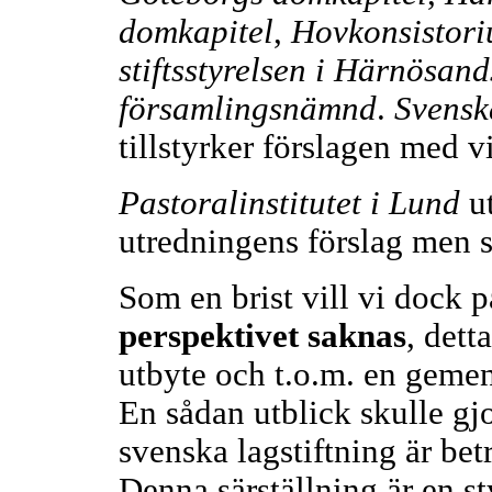
domkapitel
,
Hovkonsistor
stiftsstyrelsen i Härnösands
församlingsnämnd
.
Svensk
tillstyrker förslagen med v
Pastoralinstitutet i Lund
ut
utredningens förslag men s
Som en brist vill vi dock p
perspektivet saknas
, dett
utbyte och t.o.m. en geme
En sådan utblick skulle gjo
svenska lagstiftning är bet
Denna särställning är en st