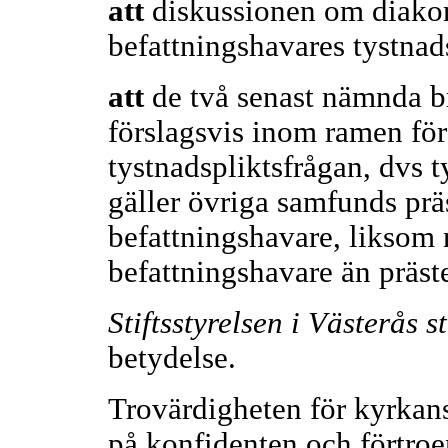
att
diskussionen om diakon
befattningshavares tystnadsp
att
de två senast nämnda bri
förslagsvis inom ramen för 
tystnadspliktsfrågan, dvs t
gäller övriga samfunds präs
befattningshavare, liksom n
befattningshavare än präs
Stiftsstyrelsen i Västerås st
betydelse.
Trovärdigheten för kyrkans
på konfidenten och förtro