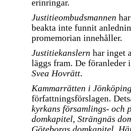
erinringar.
Justitieombudsmannen
har
beakta inte funnit anledni
promemorian innehåller.
Justitiekanslern
har inget a
läggs fram. De föranleder i
Svea Hovrätt
.
Kammarrätten i Jönköpin
författningsförslagen. De
kyrkans församlings- och 
domkapitel
,
Strängnäs dom
Göteborgs domkapitel
,
Här