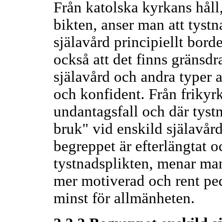
Från katolska kyrkans håll
bikten, anser man att tystn
själavård principiellt bor
också att det finns gränsd
själavård och andra typer a
och konfident. Från frikyrk
undantagsfall och där tystna
bruk" vid enskild själavår
begreppet är efterlängtat o
tystnadsplikten, menar man 
mer motiverad och rent peda
minst för allmänheten.