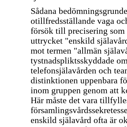
Sådana bedömningsgrunder
otillfredsställande vaga o
försök till precisering so
uttrycket "enskild själavår
mot termen "allmän själavå
tystnadspliktsskyddade omr
telefonsjälavården och tea
distinktionen uppenbara fö
inom gruppen genom att ko
Här måste det vara tillfyl
församlingsvårdssekretess
enskild själavård ofta är o