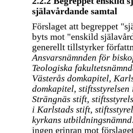
2.2.2 Begreppet enskild sj
själavårdande samtal
Förslaget att begreppet "sj
byts mot "enskild själavår
generellt tillstyrker förfa
Ansvarsnämnden för bisko
Teologiska fakultetsnämnd
Västerås domkapitel
,
Karl
domkapitel
,
stiftsstyrelsen
Strängnäs stift
,
stiftsstyrel
i Karlstads stift
,
stiftsstyre
kyrkans utbildningsnämnd
ingen erinran mot förslaget