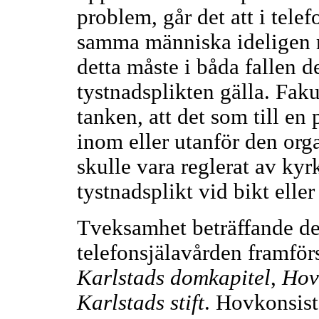
problem, går det att i tele
samma människa ideligen r
detta måste i båda fallen d
tystnadsplikten gälla. Fak
tanken, att det som till en 
inom eller utanför den orga
skulle vara reglerat av k
tystnadsplikt vid bikt eller
Tveksamhet beträffande de
telefonsjälavården framfö
Karlstads domkapitel
,
Hov
Karlstads stift
. Hovkonsis