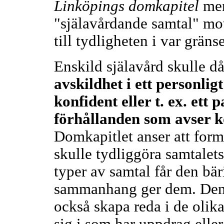
Linköpings domkapitel
men
"själavårdande samtal" mot
till tydligheten i var gräns
Enskild själavård skulle d
avskildhet i ett personli
konfident eller t. ex. ett
förhållanden som avser ko
Domkapitlet anser att form
skulle tydliggöra samtalets
typer av samtal får den bä
sammanhang ger dem. Denn
också skapa reda i de olika