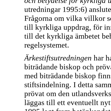
och betydelse för kyrkliga
utredningar 1995:6) anslute
Frågorna om vilka villkor s
till kyrkliga uppdrag, för i
till det kyrkliga ämbetet b
regelsystemet.
Ärkestiftsutredningen
har h
biträdande biskop och pröva
med biträdande biskop finns
stiftsindelning. I detta s
prövat om den utlandsverk
läggas till ett eventuellt ny