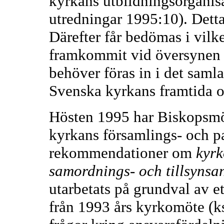
kyrkans utbildningsorganis
utredningar 1995:10). Dett
Därefter får bedömas i vilk
framkommit vid översynen 
behöver föras in i det saml
Svenska kyrkans framtida o
Hösten 1995 har Biskopsmöt
kyrkans församlings- och pa
rekommendationer om
kyrk
samordnings- och tillsynsa
utarbetats på grundval av et
från 1993 års kyrkomöte (k