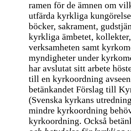
ramen för de ämnen om vil
utfärda kyrkliga kungörelse
böcker, sakrament, gudstjän
kyrkliga ämbetet, kollekter,
verksamheten samt kyrkomöt
myndigheter under kyrkom
har avslutat sitt arbete hös
till en kyrkoordning avse
betänkandet Förslag till K
(Svenska kyrkans utredning
mindre kyrkoordning behöve
kyrkoordning. Också betä