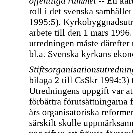
offentliga rummet
-- En ka
roll i det svenska samhälle
1995:5). Kyrkobyggnadsutre
arbete till den 1 mars 1996
utredningen måste därefter t
bl.a. Svenska kyrkans eko
Stiftsorganisationsutredni
bilaga 2 till CsSkr 1994:3) 
Utredningens uppgift var att
förbättra förutsättningarna f
års organisatoriska reformer
särskilt skulle uppmärksamm