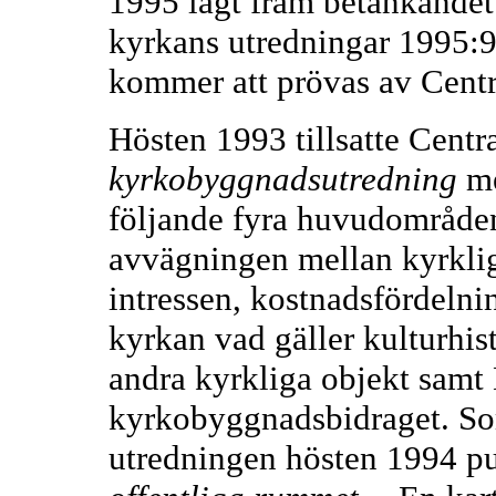
1995 lagt fram betänkandet
kyrkans utredningar 1995:9)
kommer att prövas av Centr
Hösten 1993 tillsatte Centr
kyrkobyggnadsutredning
me
följande fyra huvudområden
avvägningen mellan kyrkli
intressen, kostnadsfördeln
kyrkan vad gäller kulturhis
andra kyrkliga objekt samt 
kyrkobyggnadsbidraget. So
utredningen hösten 1994 p