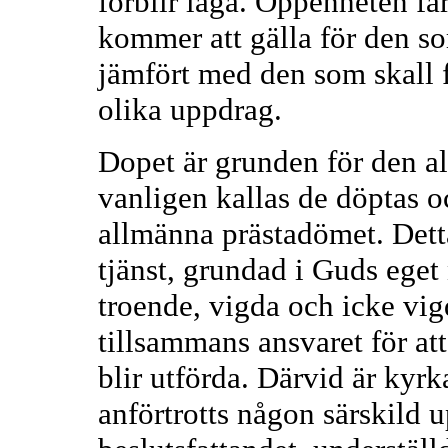
förblir låga. Öppenheten får 
kommer att gälla för den so
jämfört med den som skall 
olika uppdrag.
Dopet är grunden för den al
vanligen kallas de döptas o
allmänna prästadömet. Detta
tjänst, grundad i Guds ege
troende, vigda och icke vig
tillsammans ansvaret för a
blir utförda. Därvid är kyr
anförtrotts någon särskild up