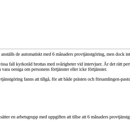
anställs de automatiskt med 6 månaders provtjänstgöring, men dock inte
issa fall kyrkoråd brottas med svårigheter vid intervjuer. Är det rätt pers
vara oeniga om personens förtjänster eller icke förtjänster.
nstgöring fanns att tillgå, för att både prästen och församlingen-pastor
lsätter en arbetsgrupp med uppgiften att tillse att 6 månaders provtjänstg