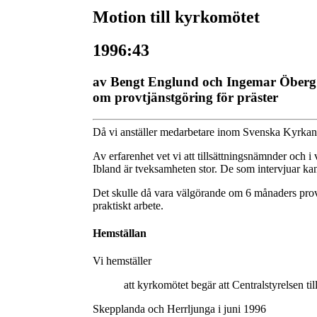
Motion till kyrkomötet
1996:43
av Bengt Englund och Ingemar Öberg
om provtjänstgöring för präster
Då vi anställer medarbetare inom Svenska Kyrkan 
Av erfarenhet vet vi att tillsättningsnämnder och i v
Ibland är tveksamheten stor. De som intervjuar kan 
Det skulle då vara välgörande om 6 månaders provtjä
praktiskt arbete.
Hemställan
Vi hemställer
att kyrkomötet begär att Centralstyrelsen til
Skepplanda och Herrljunga i juni 1996