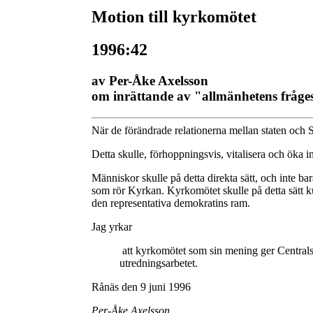
Motion till kyrkomötet
1996:42
av Per-Åke Axelsson
om inrättande av "allmänhetens fråge
När de förändrade relationerna mellan staten och S
Detta skulle, förhoppningsvis, vitalisera och öka in
Människor skulle på detta direkta sätt, och inte b
som rör Kyrkan. Kyrkomötet skulle på detta sätt k
den representativa demokratins ram.
Jag yrkar
att kyrkomötet som sin mening ger Centralst
utredningsarbetet.
Rånäs den 9 juni 1996
Per-Åke Axelsson