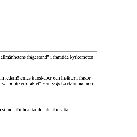
n allmänhetens frågestund" i framtida kyrkomöten.
som ledamöternas kunskaper och insikter i frågor
 s.k. "politikerföraktet" som sägs förekomma inom
stund" för beaktande i det fortsatta