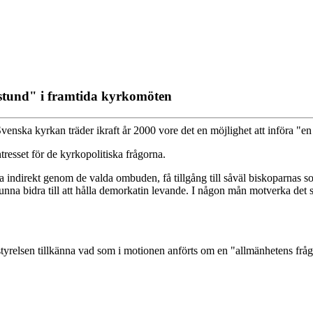
stund" i framtida kyrkomöten
venska kyrkan träder ikraft år 2000 vore det en möjlighet att införa "e
tresset för de kyrkopolitiska frågorna.
ara indirekt genom de valda ombuden, få tillgång till såväl biskoparnas 
unna bidra till att hålla demorkatin levande. I någon mån motverka det
yrelsen tillkänna vad som i motionen anförts om en "allmänhetens fråge