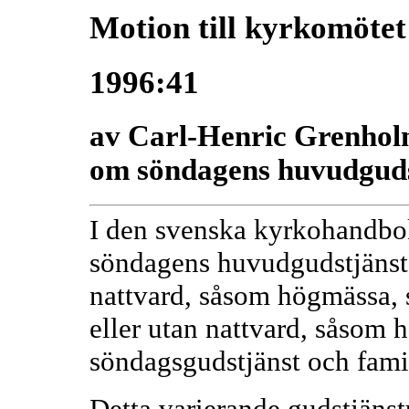
Motion till kyrkomötet
1996:41
av Carl-Henric Grenho
om söndagens huvudguds
I den svenska kyrkohandbok
söndagens huvudgudstjänst
nattvard, såsom högmässa,
eller utan nattvard, såsom 
söndagsgudstjänst och fami
Detta varierande gudstjäns