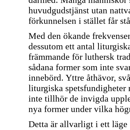
huvudgudstjänst utan nattv
förkunnelsen i stället får st
Med den ökande frekvensen 
dessutom ett antal liturgis
främmande för luthersk trad
sådana former som inte sva
innebörd. Yttre åthävor, sv
liturgiska spetsfundighete
inte tillhör de invigda uppl
nya former under vilka hög
Detta är allvarligt i ett läg