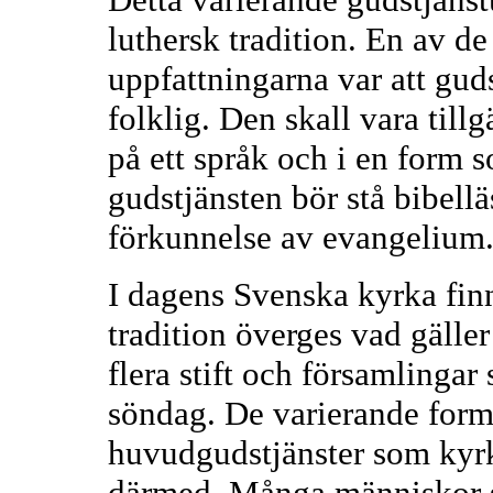
luthersk tradition. En av de
uppfattningarna var att gud
folklig. Den skall vara tillg
på ett språk och i en form s
gudstjänsten bör stå bibel
förkunnelse av evangelium
I dagens Svenska kyrka finn
tradition överges vad gälle
flera stift och församlinga
söndag. De varierande form
huvudgudstjänster som kyrk
därmed. Många människor sa