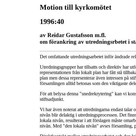
Motion till kyrkomötet
1996:40
av Reidar Gustafsson m.fl.
om förankring av utredningsrbetet i s
Det omfattande utredningsarbetet inför ändrade rel
Utredningsgrupper har tillsatts och direktiv har ut
representationen från lokalt plan har fått stå tillb
plan men dessa representerar även intressen på stifts
församlingen alltid betonas som den viktigaste de
För att belysa denna "snedrekrytering" kan vi konst
stiftsadjunkt.
Vi har även noterat att utredningarna endast tala
nivån blir delaktig i utredningsprocessen. Det finn
lokala nivån, resulterar i att förslagen måste omar
nivån. Med "den lokala nivån" avses församling, pa