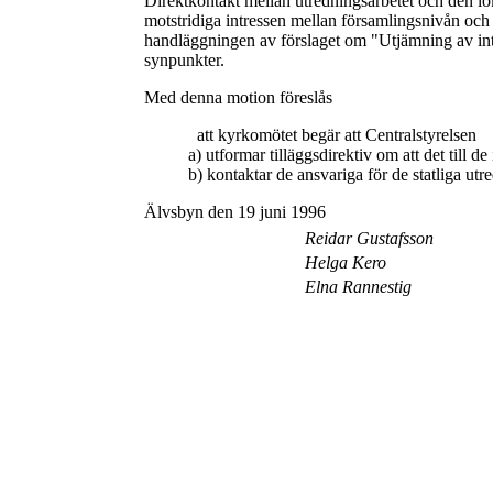
Direktkontakt mellan utredningsarbetet och den lok
motstridiga intressen mellan församlingsnivån och s
handläggningen av förslaget om "Utjämning av int
synpunkter.
Med denna motion föreslås
att kyrkomötet begär att Centralstyrelsen
a) utformar tilläggsdirektiv om att det till 
b) kontaktar de ansvariga för de statliga ut
Älvsbyn den 19 juni 1996
Reidar Gustafsson
Helga Kero
Elna Rannestig