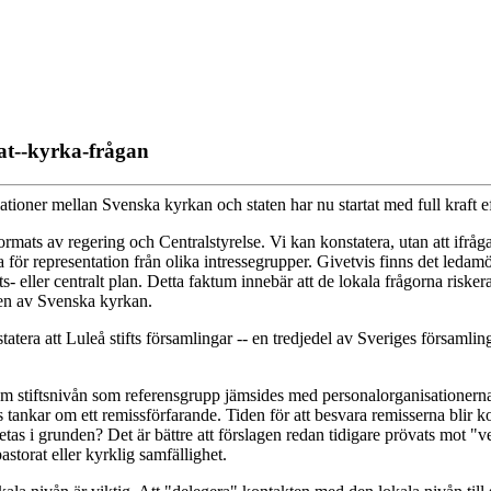
tat--kyrka-frågan
ationer mellan Svenska kyrkan och staten har nu startat med full kraft e
formats av regering och Centralstyrelse. Vi kan konstatera, utan att ifrå
aka för representation från olika intressegrupper. Givetvis finns det leda
- eller centralt plan. Detta faktum innebär att de lokala frågorna riskerar 
len av Svenska kyrkan.
atera att Luleå stifts församlingar -- en tredjedel av Sveriges församlin
r om stiftsnivån som referensgrupp jämsides med personalorganisationern
s tankar om ett remissförfarande. Tiden för att besvara remisserna blir 
betas i grunden? Det är bättre att förslagen redan tidigare prövats mot "
storat eller kyrklig samfällighet.