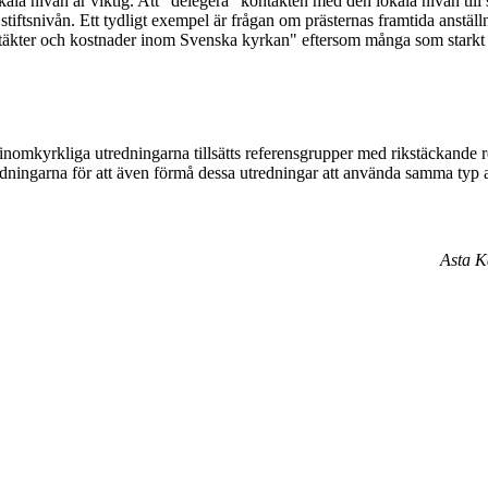
ala nivån är viktig. Att "delegera" kontakten med den lokala nivån til
tiftsnivån. Ett tydligt exempel är frågan om prästernas framtida anställ
äkter och kostnader inom Svenska kyrkan" eftersom många som starkt be
de inomkyrkliga utredningarna tillsätts referensgrupper med rikstäckande 
redningarna för att även förmå dessa utredningar att använda samma typ 
Asta K