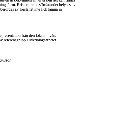
l stiften är bekymmersam eftersom det kan finnas
ningsform. Brister i remissförfarandet belyses av
rördes av förslaget inte fick lämna in
representation från den lokala nivån,
av referensgrupp i utredningsarbetet.
arlsson