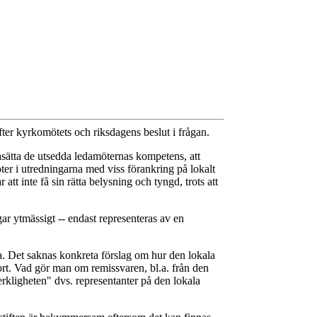
fter kyrkomötets och riksdagens beslut i frågan.
gasätta de utsedda ledamöternas kompetens, att
möter i utredningarna med viss förankring på lokalt
att inte få sin rätta belysning och tyngd, trots att
gar ytmässigt -- endast representeras av en
a. Det saknas konkreta förslag om hur den lokala
kort. Vad gör man om remissvaren, bl.a. från den
verkligheten" dvs. representanter på den lokala