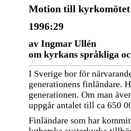
Motion till kyrkomötet
1996:29
av Ingmar Ullén
om kyrkans språkliga oc
I Sverige bor för närvarand
generationens finländare. Hä
generationen. Om man även
uppgår antalet till ca 650 0
Finländare som har kommit 
lutherska systerkyrka till