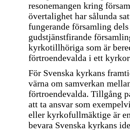
resonemangen kring försam
övertalighet har sålunda sat
fungerande församling dels
gudstjänstfirande församling
kyrkotillhöriga som är bere
förtroendevalda i ett kyrkor
För Svenska kyrkans framtid
värna om samverkan mellan
förtroendevalda. Tillgång 
att ta ansvar som exempelv
eller kyrkofullmäktige är en
bevara Svenska kyrkans id