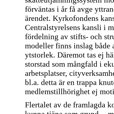
förväntas i år få avge yttra
ärendet. Kyrkofondens kans
Centralstyrelsens kansli i 
fördelning av stifts- och str
modeller finns inslag både 
ytstorlek. Däremot tas ej hä
storstad som mångfald i ek
arbetsplatser, cityverksamh
bl.a. detta är en trappa knut
medlemstillhörighet ej mot
Flertalet av de framlagda 
kunna tjäna som grund -- me