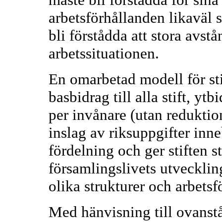
arbetsförhållanden likaväl s
bli förstådda att stora avstå
arbetssituationen.
En omarbetad modell för s
basbidrag till alla stift, yt
per invånare (utan redukti
inslag av riksuppgifter inne
fördelning och ger stiften stö
församlingslivets utveckling
olika strukturer och arbetsf
Med hänvisning till ovanst