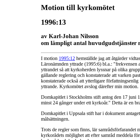
Motion till kyrkomötet
1996:13
av Karl-Johan Nilsson
om lämpligt antal huvudgudstjänster
I motion
1995:12
hemställde jag att åtgärder vidta
Läronämnden yttrade (1995:6) bl.a.: "frekvensen av
yttrandet så att kyrkoherden lyssnar på olika gru
gällande reglering och konstaterade att varken past
konstaterade också att ytterligare författningsenl
yttrande. Kyrkomötet avslog därefter min motion.
Domkapitlet i Stockholms stift antog den 17 juni 1
minst 24 gånger under ett kyrkoår." Detta är en br
Domkapitlet i Uppsala stift har i dokument antaget 
målsättningen.
Trots de regler som finns, lär samrådsförfarandet 
kyrkorådets möjlighet att efter samråd meddela föres