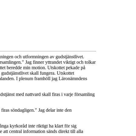
ktningen och utformningen av gudstjänstlivet.
samlingen." Jag finner yttrandet viktigt och tolkar
ttet beredde min motion. Utskottet pekade på
gudstjänstlivet skall fungera. Utskottet
uttalanden. I plenum framhöll jag Läronämndens
stjänst med nattvard skall firas i varje församling
 firas söndagligen." Jag delar inte den
ga kyrkoråd inte riktigt ha klart för sig
att central information sänds direkt till alla