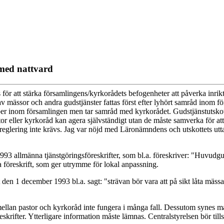
 med nattvard
s för att stärka församlingens/kyrkorådets befogenheter att påverka inri
 mässor och andra gudstjänster fattas först efter lyhört samråd inom för
pper inom församlingen men tar samråd med kyrkorådet. Gudstjänstutsko
or eller kyrkoråd kan agera självständigt utan de måste samverka för att 
ig reglering inte krävs. Jag var nöjd med Läronämndens och utskottets 
993 allmänna tjänstgöringsföreskrifter, som bl.a. föreskriver: "Huvudgud
a föreskrift, som ger utrymme för lokal anpassning.
den 1 december 1993 bl.a. sagt: "strävan bör vara att på sikt låta mässa
mellan pastor och kyrkoråd inte fungera i många fall. Dessutom synes mån
krifter. Ytterligare information måste lämnas. Centralstyrelsen bör tillse 