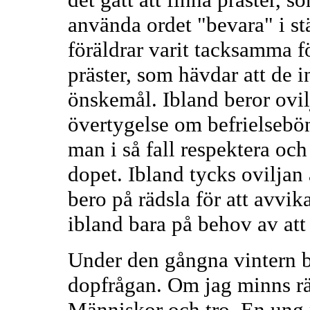
använda ordet "bevara" i stä
föräldrar varit tacksamma f
präster, som hävdar att de i
önskemål. Ibland beror ovil
övertygelse om befrielsebö
man i så fall respektera och
dopet. Ibland tycks oviljan 
bero på rädsla för att avvik
ibland bara på behov av at
Under den gångna vintern b
dopfrågan. Om jag minns rä
Människor och tro. En ung 