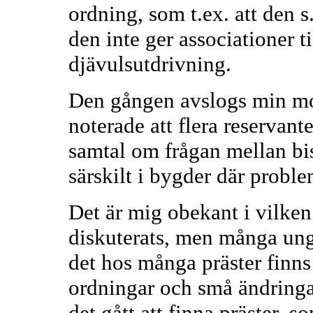
ordning, som t.ex. att den s
den inte ger associationer t
djävulsutdrivning.
Den gången avslogs min mo
noterade att flera reservan
samtal om frågan mellan bi
särskilt i bygder där probl
Det är mig obekant i vilken
diskuterats, men många unga
det hos många präster finns 
ordningar och små ändringar
det gått att finna präster, s