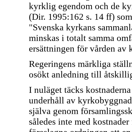
kyrklig egendom och de kyr
(Dir. 1995:162 s. 14 ff) so
"Svenska kyrkans sammanla
minskas i totalt samma omf
ersättningen för vården av 
Regeringens märkliga ställ
osökt anledning till åtskilli
I nuläget täcks kostnadern
underhåll av kyrkobyggnade
själva genom församlingsska
således inte med kostnader 