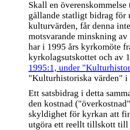
Skall en överenskommelse t
gällande statligt bidrag för
kulturvärden, får denna int
motsvarande minskning av 
har i 1995 års kyrkomöte fr
kyrkolagsutskottet och av 1
1995:1, under "Kulturhisto
"Kulturhistoriska värden" i 
Ett satsbidrag i detta samm
den kostnad ("överkostnad"
skyldighet för kyrkan att fi
utgöra ett reellt tillskott t