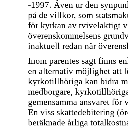
-1997. Även ur den synpun
på de villkor, som statsmak
för kyrkan av tvivelaktigt vä
överenskommelsens grundval
inaktuell redan när överens
Inom parentes sagt finns e
en alternativ möjlighet att 
kyrkotillhöriga kan bidra me
medborgare, kyrkotillhöriga
gemensamma ansvaret för vå
En viss skattedebitering (ö
beräknade årliga totalkostn