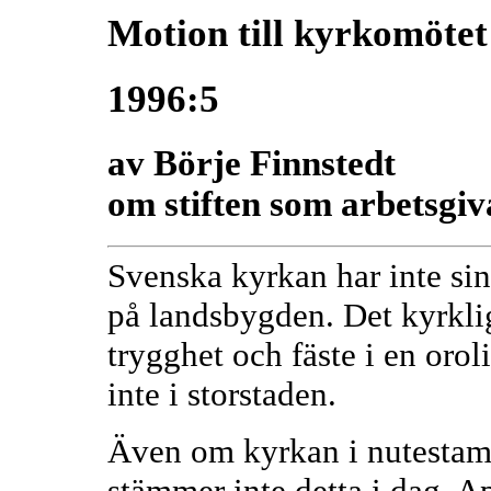
Motion till kyrkomötet
1996:5
av Börje Finnstedt
om stiften som arbetsgiv
Svenska kyrkan har inte sina
på landsbygden. Det kyrklig
trygghet och fäste i en orol
inte i storstaden.
Även om kyrkan i nutestamen
stämmer inte detta i dag. 