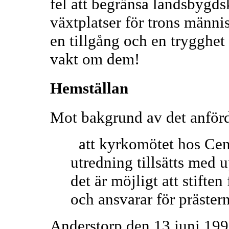
fel att begränsa landsbygds
växtplatser för trons männ
en tillgång och en trygghet
vakt om dem!
Hemställan
Mot bakgrund av det anförd
att kyrkomötet hos Cent
utredning tillsätts med 
det är möjligt att stiften
och ansvarar för präster
Anderstorp den 13 juni 19