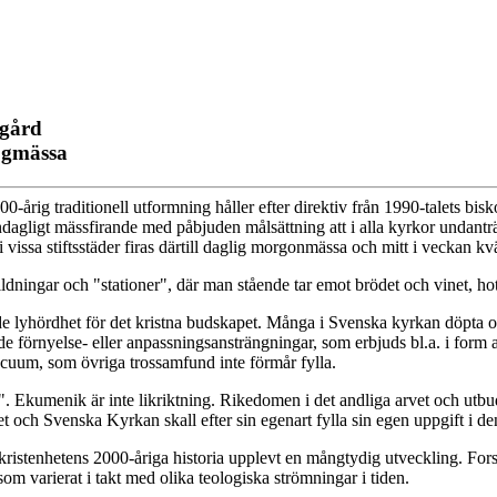
egård
ögmässa
årig traditionell utformning håller efter direktiv från 1990-talets bisk
öndagligt mässfirande med påbjuden målsättning att i alla kyrkor undantr
vissa stiftsstäder firas därtill daglig morgonmässa och mitt i veckan kv
dningar och "stationer", där man stående tar emot brödet och vinet, ho
de lyhördhet för det kristna budskapet. Många i Svenska kyrkan döpta oc
de förnyelse- eller anpassningsansträngningar, som erbjuds bl.a. i form
acuum, som övriga trossamfund inte förmår fylla.
". Ekumenik är inte likriktning. Rikedomen i det andliga arvet och utbud
 och Svenska Kyrkan skall efter sin egenart fylla sin egen uppgift i 
kristenhetens 2000-åriga historia upplevt en mångtydig utveckling. Fors
som varierat i takt med olika teologiska strömningar i tiden.