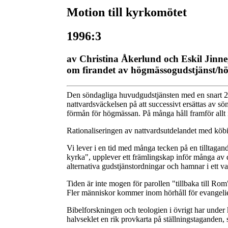
Motion till kyrkomötet
1996:3
av Christina Åkerlund och Eskil Jinn
om firandet av högmässogudstjänst/h
Den söndagliga huvudgudstjänsten med en snart 200-
nattvardsväckelsen på att successivt ersättas av s
förmån för högmässan. På många håll framför allt i 
Rationaliseringen av nattvardsutdelandet med köbil
Vi lever i en tid med många tecken på en tilltagan
kyrka", upplever ett främlingskap inför många av 
alternativa gudstjänstordningar och hamnar i ett v
Tiden är inte mogen för parollen "tillbaka till Rom
Fler människor kommer inom hörhåll för evangeliet
Bibelforskningen och teologien i övrigt har under 
halvseklet en rik provkarta på ställningstaganden, 