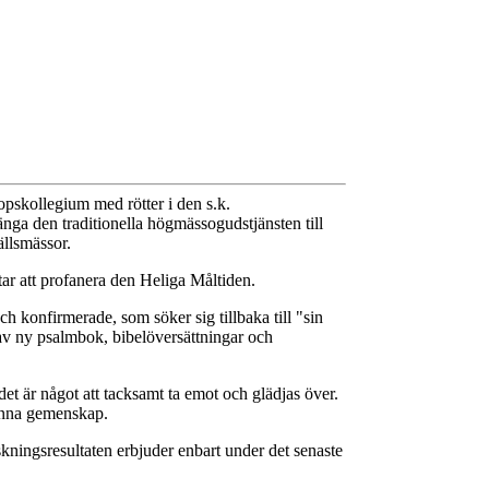
opskollegium med rötter i den s.k.
änga den traditionella högmässogudstjänsten till
ällsmässor.
tar att profanera den Heliga Måltiden.
h konfirmerade, som söker sig tillbaka till "sin
 av ny psalmbok, bibelöversättningar och
et är något att tacksamt ta emot och glädjas över.
denna gemenskap.
kningsresultaten erbjuder enbart under det senaste