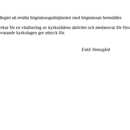
ollegiet att ersätta högmässogudstjänsten med högmässan hemställes
erkar för en vitalisering av kyrkorådens aktivitet och medansvar för fö
uvarande kyrkolagen ger uttryck för.
Eskil Jinnegård