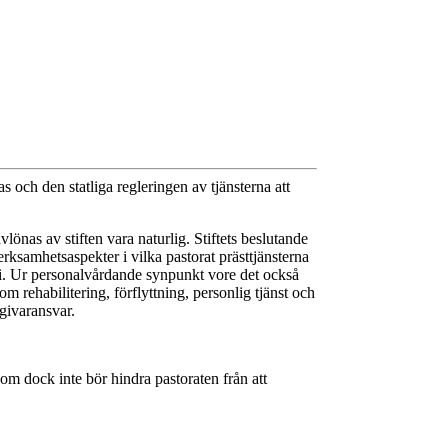
 och den statliga regleringen av tjänsterna att
vlönas av stiften vara naturlig. Stiftets beslutande
verksamhetsaspekter i vilka pastorat prästtjänsterna
nomi. Ur personalvårdande synpunkt vore det också
m rehabilitering, förflyttning, personlig tjänst och
sgivaransvar.
som dock inte bör hindra pastoraten från att