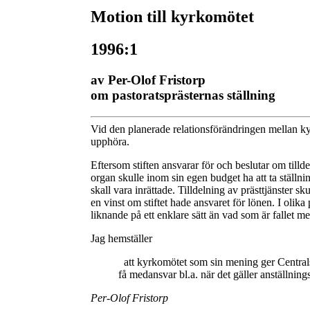
Motion till kyrkomötet
1996:1
av Per-Olof Fristorp
om pastoratsprästernas ställning
Vid den planerade relationsförändringen mellan kyr
upphöra.
Eftersom stiften ansvarar för och beslutar om tillde
organ skulle inom sin egen budget ha att ta ställning
skall vara inrättade. Tilldelning av prästtjänster
en vinst om stiftet hade ansvaret för lönen. I olik
liknande på ett enklare sätt än vad som är fallet m
Jag hemställer
att kyrkomötet som sin mening ger Centralsty
få medansvar bl.a. när det gäller anställning
Per-Olof Fristorp