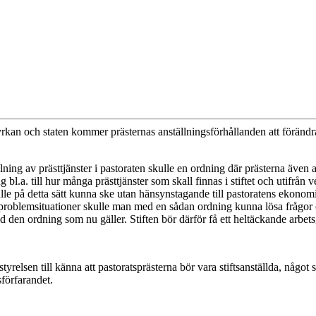
kan och staten kommer prästernas anställningsförhållanden att förändras
lning av prästtjänster i pastoraten skulle en ordning där prästerna även a
 bl.a. till hur många prästtjänster som skall finnas i stiftet och utifrån 
 skulle på detta sätt kunna ske utan hänsynstagande till pastoratens eko
a problemsituationer skulle man med en sådan ordning kunna lösa frågor o
ed den ordning som nu gäller. Stiften bör därför få ett heltäckande arbet
relsen till känna att pastoratsprästerna bör vara stiftsanställda, något 
sförfarandet.