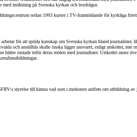
er med inriktning på Svenska kyrkan och trosfrågor.
ningscentrum sedan 1993 kurser i TV-framträdande för kyrkliga företrä
ion arbetar för att sprida kunskap om Svenska kyrkan bland journalister,
alda och anställda skulle önska ligger ansvaret, enligt utskottet, inte m
an bättre rustade inför deras möten med journalister. Utskottet anser äve
rnalistutbildningar.
RV:s styrelse till känna vad som i motionen anförts om utbildning av jo