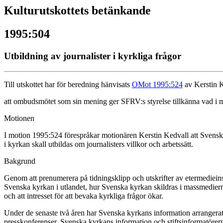
Kulturutskottets betänkande
1995:504
Utbildning av journalister i kyrkliga frågor
Till utskottet har för beredning hänvisats
OMot 1995:524
av Kerstin K
att ombudsmötet som sin mening ger SFRV:s styrelse tillkänna vad i mo
Motionen
I motion 1995:524 förespråkar motionären Kerstin Kedvall att Svenska 
i kyrkan skall utbildas om journalisters villkor och arbetssätt.
Bakgrund
Genom att prenumerera på tidningsklipp och utskrifter av etermediein
Svenska kyrkan i utlandet, hur Svenska kyrkan skildras i massmedierna
och att intresset för att bevaka kyrkliga frågor ökar.
Under de senaste två åren har Svenska kyrkans information arrangerat fy
presskonferenser. Svenska kyrkans information och stiftsinformatörerna