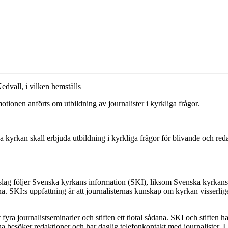
edvall, i vilken hemställs
tionen anförts om utbildning av journalister i kyrkliga frågor.
kyrkan skall erbjuda utbildning i kyrkliga frågor för blivande och red
slag följer Svenska kyrkans information (SKI), liksom Svenska kyrkans
. SKI:s uppfattning är att journalisternas kunskap om kyrkan visserligen
ra journalistseminarier och stiften ett tiotal sådana. SKI och stiften ha
 besöker redaktioner och har daglig telefonkontakt med journalister. I 