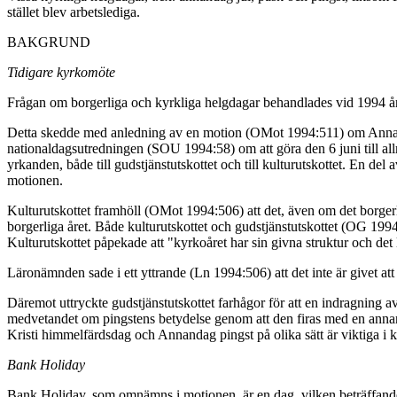
stället blev arbetslediga.
BAKGRUND
Tidigare kyrkomöte
Frågan om borgerliga och kyrkliga helgdagar behandlades vid 1994 å
Detta skedde med anledning av en motion (OMot 1994:511) om Annanda
nationaldagsutredningen (SOU 1994:58) om att göra den 6 juni till al
yrkanden, både till gudstjänstutskottet och till kulturutskottet. En 
motionen.
Kulturutskottet framhöll (OMot 1994:506) att det, även om det borgerli
borgerliga året. Både kulturutskottet och gudstjänstutskottet (OG 199
Kulturutskottet påpekade att "kyrkoåret har sin givna struktur och det 
Läronämnden sade i ett yttrande (Ln 1994:506) att det inte är givet att
Däremot uttryckte gudstjänstutskottet farhågor för att en indragning av
medvetandet om pingstens betydelse genom att den firas med en annanda
Kristi himmelfärdsdag och Annandag pingst på olika sätt är viktiga i 
Bank Holiday
Bank Holiday, som omnämns i motionen, är en dag, vilken beträffande 