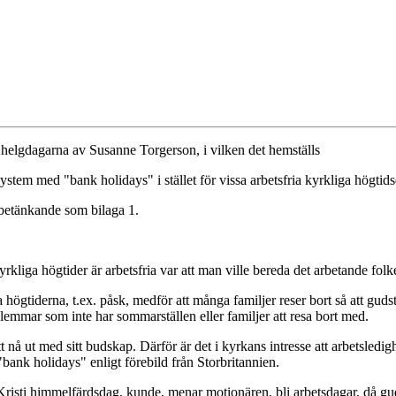
 helgdagarna av Susanne Torgerson, i vilken det hemställs
system med "bank holidays" i stället för vissa arbetsfria kyrkliga högtid
 betänkande som bilaga 1.
yrkliga högtider är arbetsfria var att man ville bereda det arbetande folk
ögtiderna, t.ex. påsk, medför att många familjer reser bort så att gudstjä
lemmar som inte har sommarställen eller familjer att resa bort med.
 nå ut med sitt budskap. Därför är det i kyrkans intresse att arbetsledigh
 "bank holidays" enligt förebild från Storbritannien.
 Kristi himmelfärdsdag, kunde, menar motionären, bli arbetsdagar, då gu