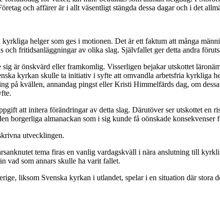
retag och affärer är i allt väsentligt stängda dessa dagar och i det allm
 kyrkliga helger som ges i motionen. Det är ett faktum att många människ
 och fritidsanläggningar av olika slag. Självfallet ger detta andra förutsä
 sig är önskvärd eller framkomlig. Visserligen bejakar utskottet läronämn
nska kyrkan skulle ta initiativ i syfte att omvandla arbetsfria kyrkliga 
ing på kvällen, annandag pingst eller Kristi Himmelfärds dag, om dessa va
fte.
gift att initera förändringar av detta slag. Därutöver ser utskottet en ris
 i den borgerliga almanackan som i sig kunde få oönskade konsekvenser f
beskrivna utvecklingen.
årsanknutet tema firas en vanlig vardagskväll i nära anslutning till kyr
 än vad som annars skulle ha varit fallet.
verige, liksom Svenska kyrkan i utlandet, spelar i en situation där stora d