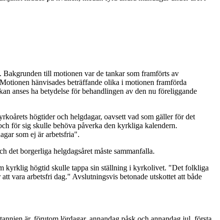
 Bakgrunden till motionen var de tankar som framförts av
. Motionen hänvisades beträffande olika i motionen framförda
, kan anses ha betydelse för behandlingen av den nu föreliggande
yrkoårets högtider och helgdagar, oavsett vad som gäller för det
och för sig skulle behöva påverka den kyrkliga kalendern.
agar som ej är arbetsfria".
a och det borgerliga helgdagsåret måste sammanfalla.
kyrklig högtid skulle tappa sin ställning i kyrkolivet. "Det folkliga
t vara arbetsfri dag." Avslutningsvis betonade utskottet att både
tannien är, förutom lördagar, annandag påsk och annandag jul, första