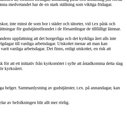
änna medvetandet har de en stark ställning som viktiga fridagar.
or, inte minst de som bor i städer och tätorter, vid t.ex påsk och
ttningar för gudstjänstfirandet i de församlingar de tillfälligt lämnar.
dens uppfattning att det borgerliga och det kyrkliga året alls inte
helgdagar till vanliga arbetsdagar. Utskottet menar att man kan
rit vanliga arbetsdagar. Det finns, enligt utskottet, en risk att
k för att ett initiativ från kyrkomötet i syfte att åstadkomma detta slag
ör kyrkoåret.
kliga helger. Sammanlysning av gudstjänster, t.ex. på annandagar, kan
elar av befolkningen blir allt mer rörlig.