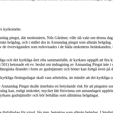
rs kyrkomöte.
g pingst, där motionären, Nils Gårdner, ville slå vakt om denna dag.
lmän helgdag, och i stället dra in Annandag pingst som allmän helgdag
del av de överväganden som redovisades i de båda utskottens betänkanden
ga och det kyrkliga året ofta sammanfallit, är kyrkans uppgift att fira k
4:501) betonade ett ev. beslut om indragning av Annandag Pingst inte i 
liturgiska firandet i form av gudstjänster och böner kan fortgå även på d
 kyrkliga firningsdagar skall vara arbetsfria, än mindre att det kyrklig
 Annandag Pingst skulle innebära en betydande risk för att pingsten som 
g kan, enligt utskottet, mycket lätt försvinna om annandagen upphör at
kyrkans gudstjänstliv och bör behållas som allmänna helgdagar.
förfallodag för växel, lån mm. betraktas som allmän helgdag. I Storbri