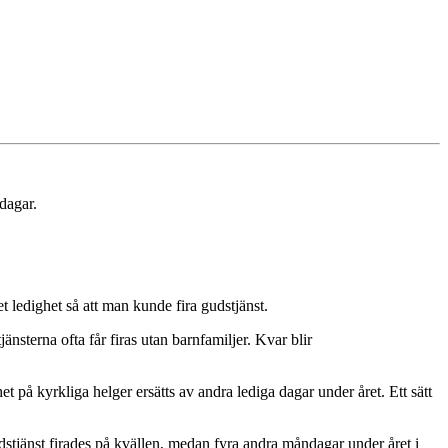
sdagar.
et ledighet så att man kunde fira gudstjänst.
nsterna ofta får firas utan barnfamiljer. Kvar blir
et på kyrkliga helger ersätts av andra lediga dagar under året. Ett sätt
dstjänst firades på kvällen, medan fyra andra måndagar under året i