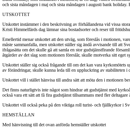
och sista måndagen i maj och sista måndagen i augusti bank holiday. Fö
UTSKOTTET
Utskottet instämmer i den beskrivning av förhållandena vid vissa stora
Kristi Himmelfärds dag lämnar sina bostadsorter och reser till fritidshus
Emellertid menar utskottet att den utväg, som föreslås i motionen, vare
måste sammanfalla, men utskottet ställer sig ändå avvisande till att Sve
ifrågasätta om det skulle gå att samla en stor gudstjänstfirande församl
åtgärder av det slag som motionen föreslår, skulle motverka sitt eget sy
Utskottet ställer sig också frågande till om det kan vara kyrkomötets upp
av förändringar, skulle kunna leda till en uppluckring av stabiliteten
Utskottet vill i stället hänvisa till andra sätt att möta den i motionen 
Det finns naturligtvis inte något som hindrar att gudstjänst med kyrko
också vara ett sätt att få fira gudstjänst tillsammans med fler deltagare
Utskottet vill också peka på den viktiga roll turist- och fjällkyrkor i S
HEMSTÄLLAN
Med hänvisning till det ovan anförda hemställer utskottet