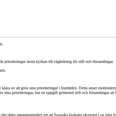
n.
a prioriteringar inom kyrkan till vägledning för stift och församlingar.
nen.
 klara av att göra sina prioriteringar i framtiden. Detta anser motionär
ra av sina prioriteringar, har en uppgift gentemot stift och församlingar a
tt det råder samstämmighet om att Svenska kyrkans ekonomi i en nära fra