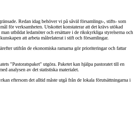
ränsade. Redan idag behöver vi på såväl församlings-, stifts- som
a mål för verksamheten. Utskottet konstaterar att det krävs utökad
man utbildat ledamöter och ersättare i de rikskyrkliga styrelserna och
unskapen att arbeta målrelaterat i stift och församlingar.
därefter utifrån de ekonomiska ramarna gör prioriteringar och fattar
tets "Pastoratspaket" utgöra. Paketet kan hjälpa pastoratet till en
med analysen av det statistiska materialet.
rkan eftersom det alltid måste utgå från de lokala förutsättningarna i