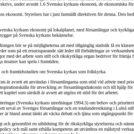
 beskrivs, under avsnitt 1.6 Svenska kyrkans ekonomi, de ekonomiska 
s ekonomi. Styrelsen har i juni fastställt direktiven för denna. Den bed
Svenska kyrkans ekonomi på lokalplanet, med församlingar och kyrkliga s
om bygger på Svenska kyrkans bekännelse.
dningen bör se på möjligheterna att med tillgänglig statistik få en klar
er som på ett resurssparande sätt leder till förbättringar av verksamhe
r med det arbete som stift och rikskyrkliga organ bedriver för främja f
iga insatser kan spela i framtiden.
 och framtidsstudien om Svenska kyrkan som folkkyrka.
om är avsett att användas i församlingarna som stöd vid arbete med prio
spirationskälla för utveckling av församlingsdiakonin och till hjälp för
 kapitel som särskilt är avsett att utgöra ett stöd för det arbetet.
ringar (Svenska kyrkans utredningar 1994:3) om behov och prioritering
tt urval av Sveriges församlingar och en totalundersökning i Luleå stif
 är bland annat tänkt att väcka debatt och tjäna som utgångspunkt för a
h genomfört en utbildning för de rikskyrkliga styrelserna och nämndern
 policy och mål samt erhålla kompetens att utvärdera en målstyrd verk