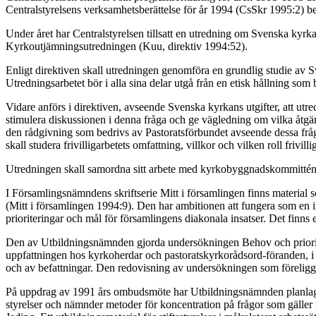
Centralstyrelsens verksamhetsberättelse för år 1994 (CsSkr 1995:2)
Under året har Centralstyrelsen tillsatt en utredning om Svenska kyrkan
Kyrkoutjämningsutredningen (Kuu, direktiv 1994:52).
Enligt direktiven skall utredningen genomföra en grundlig studie av 
Utredningsarbetet bör i alla sina delar utgå från en etisk hållning s
Vidare anförs i direktiven, avseende Svenska kyrkans utgifter, att utre
stimulera diskussionen i denna fråga och ge vägledning om vilka åtgärd
den rådgivning som bedrivs av Pastoratsförbundet avseende dessa frågo
skall studera frivilligarbetets omfattning, villkor och vilken roll frivill
Utredningen skall samordna sitt arbete med kyrkobyggnadskommittén
I Församlingsnämndens skriftserie Mitt i församlingen finns material s
(Mitt i församlingen 1994:9). Den har ambitionen att fungera som en in
prioriteringar och mål för församlingens diakonala insatser. Det finns ett
Den av Utbildningsnämnden gjorda undersökningen Behov och priorite
uppfattningen hos kyrkoherdar och pastoratskyrkorådsord-föranden, i e
och av befattningar. Den redovisning av undersökningen som föreligger
På uppdrag av 1991 års ombudsmöte har Utbildningsnämnden planlagt oc
styrelser och nämnder metoder för koncentration på frågor som gäller