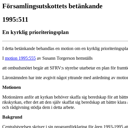
Församlingsutskottets betänkande
1995:511
En kyrklig prioriteringsplan
I detta betänkande behandlas en motion om en kyrklig prioriteringspla
I
motion 1995:555
av Susann Torgerson hemställs
att ombudsmötet begär att SFRV:s styrelse utarbetar en plan för framtid
Läronämnden har inte avgivit något yttrande med anledning av motio
Motionen
Motionären anför att kyrkan behöver skaffa sig beredskap för att bättre
rikskyrkan, efter det att den själv skaffat sig beredskap att bättre kla
och rådgivning stödja dem i detta arbete.
Bakgrund
Centralstyrelsen skriver i sin programförklaring för åren 1993-1995 a