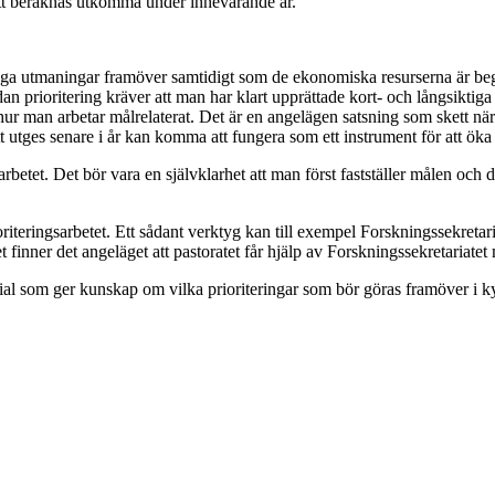
ssätt beräknas utkomma under innevarande år.
ånga utmaningar framöver samtidigt som de ekonomiska resurserna är beg
dan prioritering kräver att man har klart upprättade kort- och långsiktig
r man arbetar målrelaterat. Det är en angelägen satsning som skett när 
utges senare i år kan komma att fungera som ett instrument för att öka k
rbetet. Det bör vara en självklarhet att man först fastställer målen och 
iteringsarbetet. Ett sådant verktyg kan till exempel Forskningssekretaria
 finner det angeläget att pastoratet får hjälp av Forskningssekretariatet 
rial som ger kunskap om vilka prioriteringar som bör göras framöver i ky