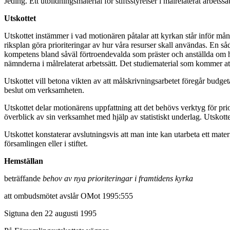
Jeding. Ett utbildningsmaterial för stiftsstyrelser i målrelaterat arbet
Utskottet
Utskottet instämmer i vad motionären påtalar att kyrkan står inför m
riksplan göra prioriteringar av hur våra resurser skall användas. En så
kompetens bland såväl förtroendevalda som präster och anställda om hu
nämnderna i målrelaterat arbetssätt. Det studiematerial som kommer att 
Utskottet vill betona vikten av att målskrivningsarbetet föregår budgeta
beslut om verksamheten.
Utskottet delar motionärens uppfattning att det behövs verktyg för prior
överblick av sin verksamhet med hjälp av statistiskt underlag. Utskottet
Utskottet konstaterar avslutningsvis att man inte kan utarbeta ett mate
församlingen eller i stiftet.
Hemställan
beträffande
behov av nya prioriteringar i framtidens kyrka
att ombudsmötet avslår OMot 1995:555
Sigtuna den 22 augusti 1995