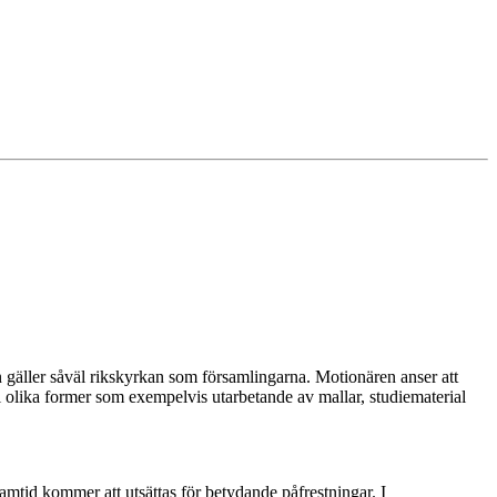
en gäller såväl rikskyrkan som församlingarna. Motionären anser att
tt i olika former som exempelvis utarbetande av mallar, studiematerial
mtid kommer att utsättas för betydande påfrestningar. I