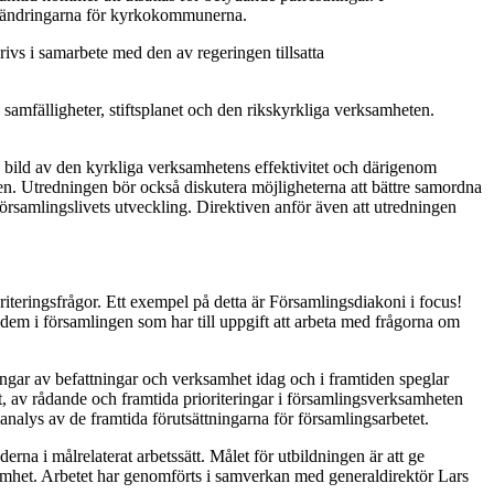
förändringarna för kyrkokommunerna.
rivs i samarbete med den av regeringen tillsatta
amfälligheter, stiftsplanet och den rikskyrkliga verksamheten.
are bild av den kyrkliga verksamhetens effektivitet och därigenom
ten. Utredningen bör också diskutera möjligheterna att bättre samordna
örsamlingslivets utveckling. Direktiven anför även att utredningen
riteringsfrågor. Ett exempel på detta är Församlingsdiakoni i focus!
 dem i församlingen som har till uppgift att arbeta med frågorna om
ar av befattningar och verksamhet idag och i framtiden speglar
t, av rådande och framtida prioriteringar i församlingsverksamheten
nalys av de framtida förutsättningarna för församlingsarbetet.
a i målrelaterat arbetssätt. Målet för utbildningen är att ge
samhet. Arbetet har genomförts i samverkan med generaldirektör Lars