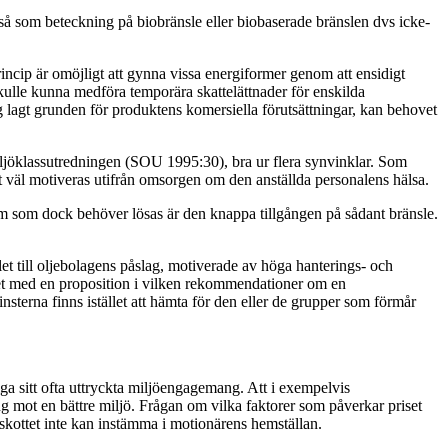
så som beteckning på biobränsle eller biobaserade bränslen dvs icke-
ncip är omöjligt att gynna vissa energiformer genom att ensidigt
skulle kunna medföra temporära skattelättnader för enskilda
g lagt grunden för produktens komersiella förutsättningar, kan behovet
Miljöklassutredningen (SOU 1995:30), bra ur flera synvinklar. Som
 väl motiveras utifrån omsorgen om den anställda personalens hälsa.
lem som dock behöver lösas är den knappa tillgången på sådant bränsle.
et till oljebolagens påslag, motiverade av höga hanterings- och
tet med en proposition i vilken rekommendationer om en
insterna finns istället att hämta för den eller de grupper som förmår
liga sitt ofta uttryckta miljöengagemang. Att i exempelvis
ning mot en bättre miljö. Frågan om vilka faktorer som påverkar priset
kottet inte kan instämma i motionärens hemställan.