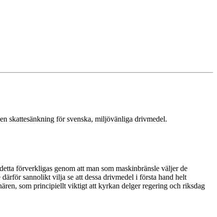
 en skattesänkning för svenska, miljövänliga drivmedel.
an detta förverkligas genom att man som maskinbränsle väljer de
rför sannolikt vilja se att dessa drivmedel i första hand helt
nären, som principiellt viktigt att kyrkan delger regering och riksdag