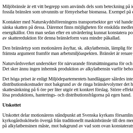
Miljöbränsle är ett vitt begrepp som används dels som beteckning på i
fossila bränslen som utvunnits ur förnyelsebar biomassa. Exempel på de
Kontakter med Naturskyddsföreningens transportsektor ger vid handen 
sänka skatten på dessa. Däremot finns möjligheten för enskilda medlems
energikällor. Om man sedan efter en utvärdering kunnat konstatera posi
av skattereduktion för denna bränsleform vara mindre påkallad.
Den bränsletyp som motionären åsyftar, sk. alkylatbensin, lämplig för
främsta argument framför man arbetsmiljöaspekten. Bränslet är renare
Naturvårdsverket undersöker för närvarande förutsättningarna för och 
Det sker ännu ingen inhemsk produktion av alkylatbensin varför beho
Det höga priset är enligt Miljödepartementets handläggare således inte
distributionskostnader mot bakgrund av de ringa bränslevolymer det 
skattesänkning på 6 öre per liter utgör ett konkret förslag. Större effe
lösa produktions, hanterings- och distributionsfrågorna på egen hand.
Utskottet
Utskottet delar motionärens ståndpunkt att Svenska kyrkans församlingar
kyrkogårdsskötseln övergå från traditionellt maskinbränsle till den mer 
på alkylatbensinen måste, mot bakgrund av vad som ovan konstaterats