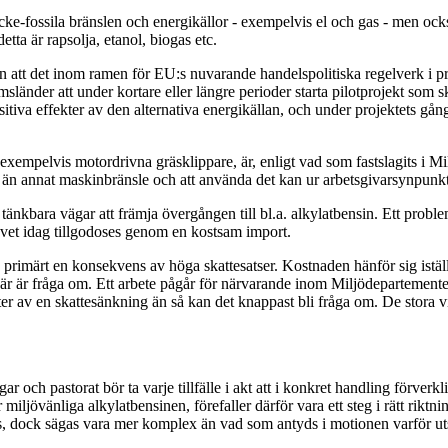
cke-fossila bränslen och energikällor - exempelvis el och gas - men ock
tta är rapsolja, etanol, biogas etc.
att det inom ramen för EU:s nuvarande handelspolitiska regelverk i pri
länder att under kortare eller längre perioder starta pilotprojekt som 
tiva effekter av den alternativa energikällan, och under projektets gån
 exempelvis motordrivna gräsklippare, är, enligt vad som fastslagits i 
 än annat maskinbränsle och att använda det kan ur arbetsgivarsynpunkt
tänkbara vägar att främja övergången till bl.a. alkylatbensin. Ett prob
vet idag tillgodoses genom en kostsam import.
 primärt en konsekvens av höga skattesatser. Kostnaden hänför sig iställ
här är fråga om. Ett arbete pågår för närvarande inom Miljödepartemen
kter av en skattesänkning än så kan det knappast bli fråga om. De stora v
 och pastorat bör ta varje tillfälle i akt att i konkret handling förverk
miljövänliga alkylatbensinen, förefaller därför vara ett steg i rätt rikt
, dock sägas vara mer komplex än vad som antyds i motionen varför uts