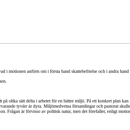
vad i motionen anförts om i första hand skattebefrielse och i andra hand
nen.
på olika sätt delta i arbetet för en bättre miljö. På ett konkret plan k
varande tyvärr är dyra. Miljömedvetna församlingar och pastorat skulle dä
on. Frågan är förvisso av politisk natur, men det förefaller, enligt motio