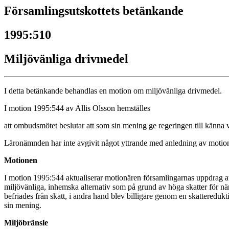
Församlingsutskottets betänkande
1995:510
Miljövänliga drivmedel
I detta betänkande behandlas en motion om miljövänliga drivmedel.
I motion 1995:544 av Allis Olsson hemställes
att ombudsmötet beslutar att som sin mening ge regeringen till känna 
Läronämnden har inte avgivit något yttrande med anledning av motio
Motionen
I motion 1995:544 aktualiserar motionären församlingarnas uppdrag att 
miljövänliga, inhemska alternativ som på grund av höga skatter för när
befriades från skatt, i andra hand blev billigare genom en skatteredukti
sin mening.
Miljöbränsle