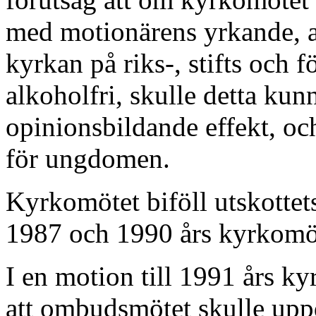
med motionärens yrkande, at
kyrkan på riks-, stifts och 
alkoholfri, skulle detta kunn
opinionsbildande effekt, oc
för ungdomen.
Kyrkomötet biföll utskottet
1987 och 1990 års kyrkomöt
I en motion till 1991 års k
att ombudsmötet skulle uppdr