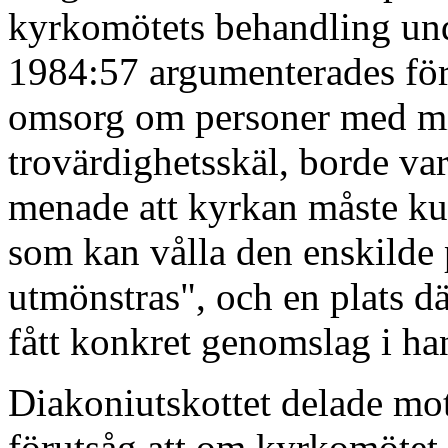
kyrkomötets behandling unde
1984:57 argumenterades för a
omsorg om personer med m
trovärdighetsskäl, borde va
menade att kyrkan måste kun
som kan vålla den enskilde
utmönstras", och en plats 
fått konkret genomslag i ha
Diakoniutskottet delade mo
förutsåg att om kyrkomötet g