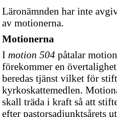
Läronämnden har inte avgiv
av motionerna.
Motionerna
I
motion 504
påtalar motionär
förekommer en övertalighet a
beredas tjänst vilket för sti
kyrkoskattemedlen. Motionär
skall träda i kraft så att st
efter pastorsadjunktsårets u