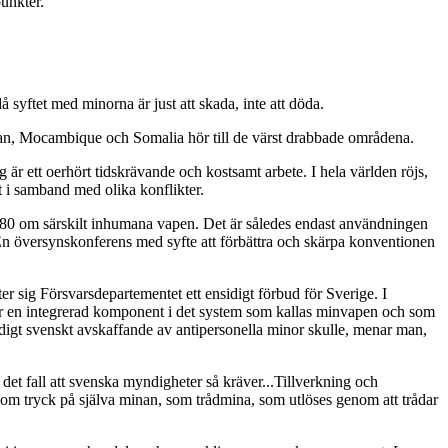
punkter.
ftet med minorna är just att skada, inte att döda.
stan, Mocambique och Somalia hör till de värst drabbade områdena.
 är ett oerhört tidskrävande och kostsamt arbete. I hela världen röjs,
 i samband med olika konflikter.
 1980 om särskilt inhumana vapen. Det är således endast användningen
 En översynskonferens med syfte att förbättra och skärpa konventionen
tter sig Försvarsdepartementet ett ensidigt förbud för Sverige. I
ör en integrerad komponent i det system som kallas minvapen och som
idigt svenskt avskaffande av antipersonella minor skulle, menar man,
det fall att svenska myndigheter så kräver...Tillverkning och
enom tryck på själva minan, som trådmina, som utlöses genom att trådar