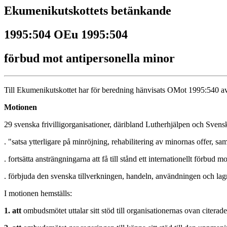
Ekumenikutskottets betänkande
1995:504 OEu 1995:504
förbud mot antipersonella minor
Till Ekumenikutskottet har för beredning hänvisats OMot 1995:540 a
Motionen
29 svenska frivilligorganisationer, däribland Lutherhjälpen och Sven
. "satsa ytterligare på minröjning, rehabilitering av minornas offer, s
. fortsätta ansträngningarna att få till stånd ett internationellt förbud 
. förbjuda den svenska tillverkningen, handeln, användningen och lag
I motionen hemställs:
1. att
ombudsmötet uttalar sitt stöd till organisationernas ovan citerad