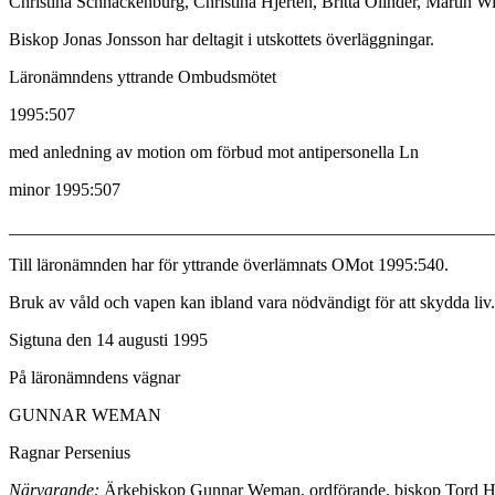
Christina Schnackenburg, Christina Hjertén, Britta Olinder, Martin W
Biskop Jonas Jonsson har deltagit i utskottets överläggningar.
Läronämndens yttrande Ombudsmötet
1995:507
med anledning av motion om förbud mot antipersonella Ln
minor 1995:507
______________________________________________________
Till läronämnden har för yttrande överlämnats OMot 1995:540.
Bruk av våld och vapen kan ibland vara nödvändigt för att skydda liv. 
Sigtuna den 14 augusti 1995
På läronämndens vägnar
GUNNAR WEMAN
Ragnar Persenius
Närvarande:
Ärkebiskop Gunnar Weman, ordförande, biskop Tord Harl