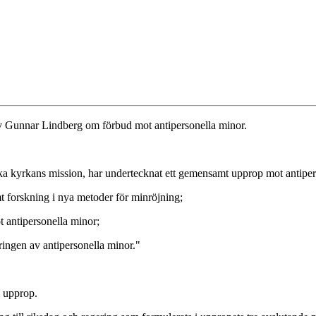
v Gunnar Lindberg om förbud mot antipersonella minor.
ska kyrkans mission, har undertecknat ett gemensamt upprop mot antiper
amt forskning i nya metoder för minröjning;
mot antipersonella minor;
ringen av antipersonella minor."
e upprop.