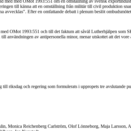
nd med med OMot 1993:551 om en omställning av svensk exportindustr
gen till känna att en omställning från militär till civil produktion snar
na avvecklas". Efter en omfattande debatt i plenum beslöt ombudsmötet a
and med OMot 1993:551 och till det faktum att såväl Lutherhjälpen som 
 till användningen av antipersonella minor, menar utskottet att det vore a
g till riksdag och regering som formulerats i uppropets tre avslutande p
rslin, Monica Reichenberg Carlström, Olof Lönneborg, Maja Larsson, A