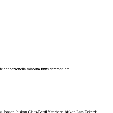
de antipersonella minorna finns däremot inte.
Jonson, biskop Claes-Bertil Ytterberg, biskop Lars Eckerdal,