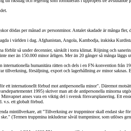
g till riksdag och regering som formulerats i uppropets tre avslutande 
det.
 dödas per månad av personminor. Antalet skadade är många fler, då sy
utlagda i världen i dag. Afghanistan, Angola, Kambodja, irakiska Kurdi
örblir så under decennier, särskilt i torra klimat. Röjning och sanering
 inte mer än 150.000 minor årligen. Mer än 20 gånger så många läggs ut
den internationella humanitära rätten och dels i en FN-konvention från
ar tillverkning, försäljning, export och lagerhållning av minor saknas.
ka för ett internationellt förbud mot antipersonella minor". Däremot motsä
varsdepartementet 1995) skriver man att de antipersonella minorna utg
 Minvapnet anses vara en viktig del i svensk försvarsplanering. Ett ens
 v.s. ett globalt förbud.
nda mintillverkare, att "Tillverkning av truppminor skall endast ske för 
l ej ske." (Termen truppmina inkluderar såväl trampminor, som utlöses g