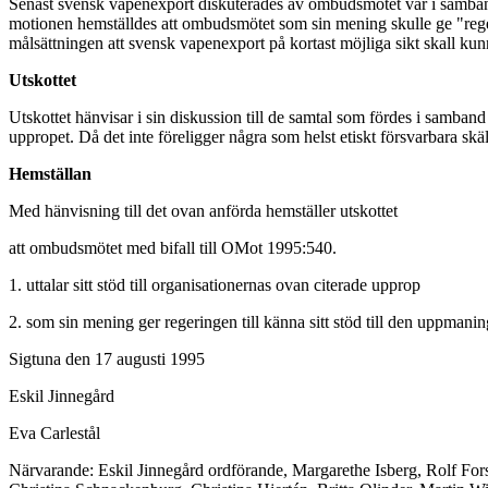
Senast svensk vapenexport diskuterades av ombudsmötet var i samba
motionen hemställdes att ombudsmötet som sin mening skulle ge "regerin
målsättningen att svensk vapenexport på kortast möjliga sikt skall kun
Utskottet
Utskottet hänvisar i sin diskussion till de samtal som fördes i samb
uppropet. Då det inte föreligger några som helst etiskt försvarbara skäl
Hemställan
Med hänvisning till det ovan anförda hemställer utskottet
att ombudsmötet med bifall till OMot 1995:540.
1. uttalar sitt stöd till organisationernas ovan citerade upprop
2. som sin mening ger regeringen till känna sitt stöd till den uppmanin
Sigtuna den 17 augusti 1995
Eskil Jinnegård
Eva Carlestål
Närvarande: Eskil Jinnegård ordförande, Margarethe Isberg, Rolf Fo