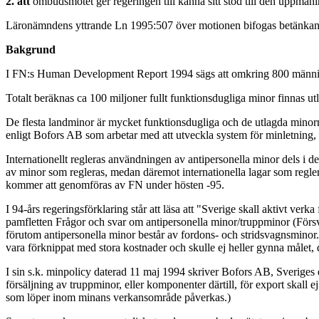
2. att
ombudsmötet ger regeringen till känna sitt stöd till den uppmanin
Läronämndens yttrande Ln 1995:507 över motionen bifogas betänkan
Bakgrund
I FN:s Human Development Report 1994 sägs att omkring 800 människor
Totalt beräknas ca 100 miljoner fullt funktionsdugliga minor finnas 
De flesta landminor är mycket funktionsdugliga och de utlagda minorna f
enligt Bofors AB som arbetar med att utveckla system för minletning,
Internationellt regleras användningen av antipersonella minor dels i 
av minor som regleras, medan däremot internationella lagar som regler
kommer att genomföras av FN under hösten -95.
I 94-års regeringsförklaring står att läsa att "Sverige skall aktivt ver
pamfletten Frågor och svar om antipersonella minor/truppminor (Förs
förutom antipersonella minor består av fordons- och stridsvagnsminor.
vara förknippat med stora kostnader och skulle ej heller gynna målet, d.
I sin s.k. minpolicy daterad 11 maj 1994 skriver Bofors AB, Sveriges e
försäljning av truppminor, eller komponenter därtill, för export skal
som löper inom minans verkansområde påverkas.)