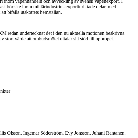
i inom vapenhandeln och avveckling av svensk vapenexport. I
ast bör ske inom militärindustrins exportinriktade delar, med
tt bifalla utskottets hemställan.
SKM redan undertecknat det i den nu aktuella motionen beskrivna
v stort värde att ombudsmötet uttalar sitt stöd till uppropet.
unkter
llis Olsson, Ingemar Söderström, Evy Jonsson, Juhani Rantanen,