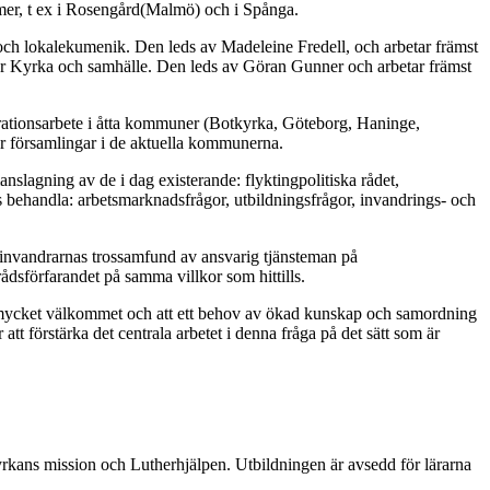
limer, t ex i Rosengård(Malmö) och i Spånga.
 och lokalekumenik. Den leds av Madeleine Fredell, och arbetar främst
ör Kyrka och samhälle. Den leds av Göran Gunner och arbetar främst
egrationsarbete i åtta kommuner (Botkyrka, Göteborg, Haninge,
ör församlingar i de aktuella kommunerna.
slagning av de i dag existerande: flyktingpolitiska rådet,
 behandla: arbetsmarknadsfrågor, utbildningsfrågor, invandrings- och
 invandrarnas trossamfund av ansvarig tjänsteman på
dsförfarandet på samma villkor som hittills.
ara mycket välkommet och att ett behov av ökad kunskap och samordning
att förstärka det centrala arbetet i denna fråga på det sätt som är
yrkans mission och Lutherhjälpen. Utbildningen är avsedd för lärarna