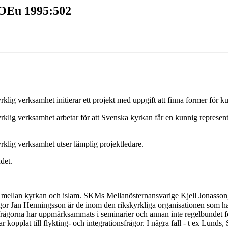
 OEu 1995:502
kyrklig verksamhet initierar ett projekt med uppgift att finna former för
kskyrklig verksamhet arbetar för att Svenska kyrkan får en kunnig repre
kyrklig verksamhet utser lämplig projektledare.
det.
gen mellan kyrkan och islam. SKMs Mellanösternansvarige Kjell Jonasso
ågor Jan Henningsson är de inom den rikskyrkliga organisationen som ha
frågorna har uppmärksammats i seminarier och annan inte regelbundet f
 kopplat till flykting- och integrationsfrågor. I några fall - t ex Lunds,