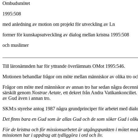
Ombudsmötet
1995:508
med anledning av motion om projekt för utveckling av Ln
former för kunskapsutveckling av dialog mellan kristna 1995:508
och muslimer
_______________________________________________________
Till läronämnden har för yttrande överlämnats OMot 1995:546.
Motionen behandlar frågor om möte mellan människor av olika tro och e
Frågor om möte med människor av annan tro har sedan några decennier
särskilt genom
Nostrae Aetate
, ett dekret från Andra Vatikankonciliet.
av Gud även i annan tro.
SKM:s styrelse antog 1987 några grundprinciper för arbetet med dia
Det finns bara en Gud som är allas Gud och de som söker Gud i olika
För de kristna och för missionsarbetet är utgångspunkten i mötet med
missionen har i uppdrag att tydliggöra i ord och liv.