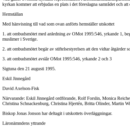
kyrkan kommer att erbjudas en plats i det föreslagna samrådet och att 
Hemställan
Med hänvisning till vad som ovan anförts hemställer utskottet
1. att ombudsmötet med anledning av OMot 1995:546, yrkande 1, begär a
muslimer i Sverige.
2. att ombudsmötet begär av stiftelsestyrelsen att den vidtar åtgärder
3. att ombudsmötet avslår OMot 1995:546, yrkande 2 och 3
Sigtuna den 21 augusti 1995.
Eskil Jinnegård
David Axelson-Fisk
Närvarande: Eskil Jinnegård ordförande, Rolf Forslin, Monica Reich
Christina Schnackenburg, Christina Hjertén, Britta Olinder, Martin W
Biskop Jonas Jonson har deltagit i utskottets överläggningar.
Läronämndens yttrande