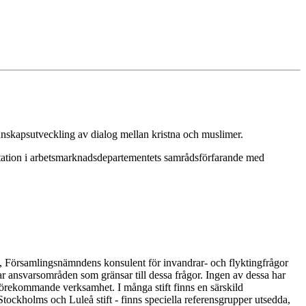
 kunskapsutveckling av dialog mellan kristna och muslimer.
sentation i arbetsmarknadsdepartementets samrådsförfarande med
n, Församlingsnämndens konsulent för invandrar- och flyktingfrågor
r ansvarsområden som gränsar till dessa frågor. Ingen av dessa har
örekommande verksamhet. I många stift finns en särskild
 Stockholms och Luleå stift - finns speciella referensgrupper utsedda,