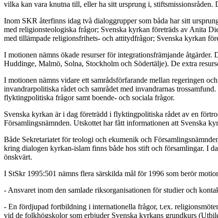
vilka kan vara knutna till, eller ha sitt ursprung i, stiftsmissionsrå
Inom SKR återfinns idag två dialoggrupper som båda har sitt ursprung 
med religionsteologiska frågor; Svenska kyrkan företräds av Anita D
med tillämpade religionsfrihets- och attitydfrågor; Svenska kyrkan fö
I motionen nämns ökade resurser för integrationsfrämjande åtgärder. 
Huddinge, Malmö, Solna, Stockholm och Södertälje). De extra resurser 
I motionen nämns vidare ett samrådsförfarande mellan regeringen och f
invandrarpolitiska rådet och samrådet med invandrarnas trossamfund. 
flyktingpolitiska frågor samt boende- och sociala frågor.
Svenska kyrkan är i dag företrädd i flyktingpolitiska rådet av en f
Församlingsnämnden. Utskottet har fått informationen att Svenska kyrk
Både Sekretariatet för teologi och ekumenik och Församlingsnämnden h
kring dialogen kyrkan-islam finns både hos stift och församlingar. I dags
önskvärt.
I StSkr 1995:501 nämns flera särskilda mål för 1996 som berör moti
- Ansvaret inom den samlade riksorganisationen för studier och kontakte
- En fördjupad fortbildning i internationella frågor, t.ex. religions
vid de folkhögskolor som erbjuder Svenska kyrkans grundkurs (Utbi