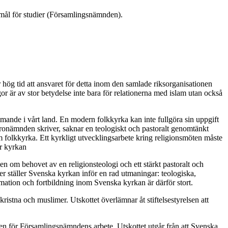
remål för studier (Församlingsnämnden).
 hög tid att ansvaret för detta inom den samlade riksorganisationen
or är av stor betydelse inte bara för relationerna med islam utan också
ande i vårt land. En modern folkkyrka kan inte fullgöra sin uppgift
äronämnden skriver, saknar en teologiskt och pastoralt genomtänkt
m folkkyrka. Ett kyrkligt utvecklingsarbete kring religionsmöten måste
ör kyrkan
n om behovet av en religionsteologi och ett stärkt pastoralt och
mer ställer Svenska kyrkan inför en rad utmaningar: teologiska,
mation och fortbildning inom Svenska kyrkan är därför stort.
ristna och muslimer. Utskottet överlämnar åt stiftelsestyrelsen att
en för Församlingsnämndens arbete. Utskottet utgår från att Svenska