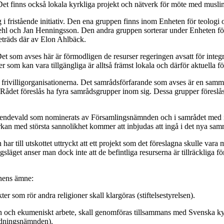
den. Det finns också lokala kyrkliga projekt och nätverk för möte med mus
i fristående initiativ. Den ena gruppen finns inom Enheten för teologi
iehl och Jan Henningsson. Den andra gruppen sorterar under Enheten f
reträds där av Elon Ahlbäck.
Det som avses här är förmodligen de resurser regeringen avsatt för int
som kan vara tillgängliga är alltså främst lokala och därför aktuella f
rivilligorganisationerna. Det samrådsförfarande som avses är en samman
Rådet föreslås ha fyra samrådsgrupper inom sig. Dessa grupper föreslås
örtroendevald som nominerats av Församlingsnämnden och i samrådet med
an med största sannolikhet kommer att inbjudas att ingå i det nya samrå
ar till utskottet uttryckt att ett projekt som det föreslagna skulle v
läget anser man dock inte att de befintliga resurserna är tillräckliga för 
onens ämne:
r som rör andra religioner skall klargöras (stiftelsestyrelsen).
möten och ekumeniskt arbete, skall genomföras tillsammans med Svenska k
ldningsnämnden).