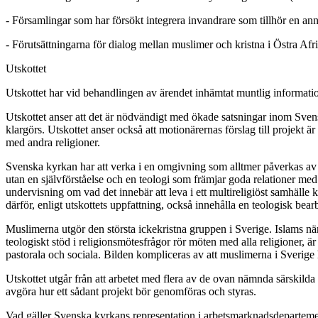
- Församlingar som har försökt integrera invandrare som tillhör en ann
- Förutsättningarna för dialog mellan muslimer och kristna i Östra Afr
Utskottet
Utskottet har vid behandlingen av ärendet inhämtat muntlig informati
Utskottet anser att det är nödvändigt med ökade satsningar inom Svensk
klargörs. Utskottet anser också att motionärernas förslag till projekt 
med andra religioner.
Svenska kyrkan har att verka i en omgivning som alltmer påverkas av 
utan en självförståelse och en teologi som främjar goda relationer me
undervisning om vad det innebär att leva i ett multireligiöst samhälle
därför, enligt utskottets uppfattning, också innehålla en teologisk bea
Muslimerna utgör den största ickekristna gruppen i Sverige. Islams när
teologiskt stöd i religionsmötesfrågor rör möten med alla religioner, ä
pastorala och sociala. Bilden kompliceras av att muslimerna i Sverige
Utskottet utgår från att arbetet med flera av de ovan nämnda särskilda 
avgöra hur ett sådant projekt bör genomföras och styras.
Vad gäller Svenska kyrkans representation i arbetsmarknadsdepartemen