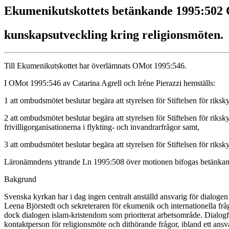
Ekumenikutskottets betänkande 1995:502
kunskapsutveckling kring religionsmöten.
Till Ekumenikutskottet har överlämnats OMot 1995:546.
I OMot 1995:546 av Catarina Agrell och Iréne Pierazzi hemställs:
1 att ombudsmötet beslutar begära att styrelsen för Stiftelsen för riks
2 att ombudsmötet beslutar begära att styrelsen för Stiftelsen för ri
frivilligorganisationerna i flykting- och invandrarfrågor samt,
3 att ombudsmötet beslutar begära att styrelsen för Stiftelsen för riks
Läronämndens yttrande Ln 1995:508 över motionen bifogas betänkan
Bakgrund
Svenska kyrkan har i dag ingen centralt anställd ansvarig för dialo
Leena Björstedt och sekreteraren för ekumenik och internationella fr
dock dialogen islam-kristendom som prioriterat arbetsområde. Dialog
kontaktperson för religionsmöte och dithörande frågor, ibland ett ansvar