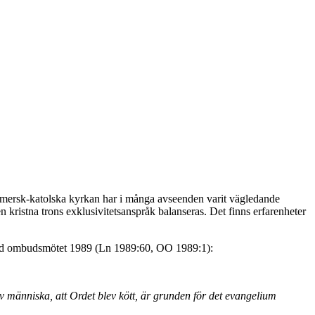
romersk-katolska kyrkan har i många avseenden varit vägledande
en kristna trons exklusivitetsanspråk balanseras. Det finns erfarenheter
s vid ombudsmötet 1989 (Ln 1989:60, OO 1989:1):
v människa, att Ordet blev kött, är grunden för det evangelium