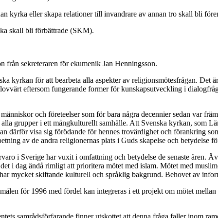
an kyrka eller skapa relationer till invandrare av annan tro skall bli fö
ika skall bli förbättrade (SKM).
on från sekreteraren för ekumenik Jan Henningsson.
a kyrkan för att bearbeta alla aspekter av religionsmötesfrågan. Det är
är lovvärt eftersom fungerande former för kunskapsutveckling i dialogfråg
människor och företeelser som för bara några decennier sedan var främm
d alla grupper i ett mångkulturellt samhälle. Att Svenska kyrkan, som L
 kan därför visa sig förödande för hennes trovärdighet och förankring so
rbetning av de andra religionernas plats i Guds skapelse och betydelse f
varo i Sverige har vuxit i omfattning och betydelse de senaste åren. Äve
r det i dag ändå rimligt att prioritera mötet med islam. Mötet med musli
 har mycket skiftande kulturell och språklig bakgrund. Behovet av infor
målen för 1996 med fördel kan integreras i ett projekt om mötet mellan k
tets samrådsförfarande finner utskottet att denna fråga faller inom ram