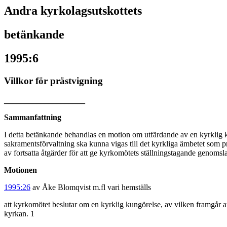
Andra kyrkolagsutskottets
betänkande
1995:6
Villkor för prästvigning
____________________
Sammanfattning
I detta betänkande behandlas en motion om utfärdande av en kyrklig ku
sakramentsförvaltning ska kunna vigas till det kyrkliga ämbetet som pr
av fortsatta åtgärder för att ge kyrkomötets ställningstagande genomsla
Motionen
1995:26
av Åke Blomqvist m.fl vari hemställs
att kyrkomötet beslutar om en kyrklig kungörelse, av vilken framgår a
kyrkan. 1