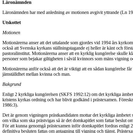
Läronämnden
Läronämnden har med anledning av motionen avgivit yttrande (Ln 199
Utskottet
Motionen
Motionärerna anser att det uttalande som gjordes vid 1994 års kyrkomöt
också att Svenska kyrkans ställningstagande ej heller är känt och först
pastoralinstitut. Motionärerna anser att en kyrklig kungörelse skulle kl
personer som bejakar giltigheten i såväl kvinnors som mäns vigning o
Motionärerna anför också att det är viktigt att en sådan kungörelse få
jämställdhet mellan kvinna och man.
Bakgrund
Enligt 2 kyrkliga kungörelsen (SKFS 1992:12) om det kyrkliga ämbetet
kristens kyrkas ordning och har blivit godkänd i prästexamen. Före
1986:3).
Det är genom vigningen prästkandidaten mottar det kyrkliga ämbetet s
om vilka som ska prästvigas så är det domkapitlet som fattar beslut om a
För att kunna genomgå prästexamen inför domkapitlet fordras enligt 2
definitiva besluten fattas om antagning till vigning och tjänst. Präst