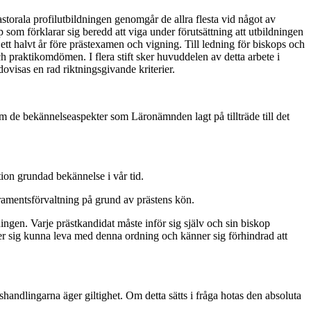
astorala profilutbildningen genomgår de allra flesta vid något av
 som förklarar sig beredd att viga under förutsättning att utbildningen
ett halvt år före prästexamen och vigning. Till ledning för biskops och
h praktikomdömen. I flera stift sker huvuddelen av detta arbete i
ovisas en rad riktningsgivande kriterier.
om de bekännelseaspekter som Läronämnden lagt på tillträde till det
ion grundad bekännelse i vår tid.
kramentsförvaltning på grund av prästens kön.
ningen. Varje prästkandidat måste inför sig själv och sin biskop
ser sig kunna leva med denna ordning och känner sig förhindrad att
shandlingarna äger giltighet. Om detta sätts i fråga hotas den absoluta