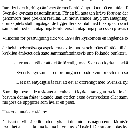
Inträdet i det kyrkliga ämbetet är emellertid slutpunkten på en i tiden
Svenska kyrkans pastoralinstitut. För att bli antagen krävs förutom den
genomförs med godkänt resultat. Ett motsvarande intyg om antagning til
domkapitels ställningstagande ligger flera samtal med biskop och samta
samband med en antagningskonferens. I antagningsprocessen prövas ett a
Villkoren för prästvigning fick vid 1994 års kyrkomöte en ingående be
de bekännelsemässiga aspekterna av kvinnors och mäns tillträde till d
kyrkliga ämbetet och satte sammanfattningsvis upp följande punkter 
- I grunden gäller att det är förenligt med Svenska kyrkans bekä
- Svenska kyrkan har en ordning med både kvinnor och män som p
- Det kan entydigt slås fast att det är oförenligt med Svenska 
Samtidigt betonade utskottet att enheten i kyrkan tar sig uttryck i loj
besvara denna fråga jakande utan att den egna övertygelsen eller samv
fullgöra de uppgifter som åvilar en präst.
Utskottet uttalade vidare:
"Utskottet vill särskilt understryka att det inte hos någon enda får uts
trygghet alla ska kunna känna i kyrkans själavård. Dessutom hotas ky