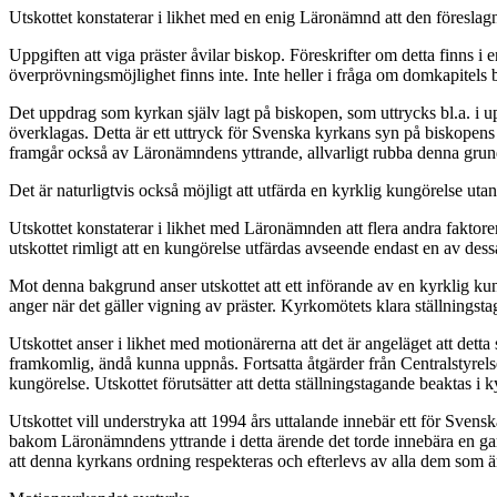
Utskottet konstaterar i likhet med en enig Läronämnd att den föreslag
Uppgiften att viga präster åvilar biskop. Föreskrifter om detta finns 
överprövningsmöjlighet finns inte. Inte heller i fråga om domkapitels 
Det uppdrag som kyrkan själv lagt på biskopen, som uttrycks bl.a. i upp
överklagas. Detta är ett uttryck för Svenska kyrkans syn på biskopens o
framgår också av Läronämndens yttrande, allvarligt rubba denna grund
Det är naturligtvis också möjligt att utfärda en kyrklig kungörelse ut
Utskottet konstaterar i likhet med Läronämnden att flera andra faktorer
utskottet rimligt att en kungörelse utfärdas avseende endast en av dessa
Mot denna bakgrund anser utskottet att ett införande av en kyrklig ku
anger när det gäller vigning av präster. Kyrkomötets klara ställningsta
Utskottet anser i likhet med motionärerna att det är angeläget att dett
framkomlig, ändå kunna uppnås. Fortsatta åtgärder från Centralstyrels
kungörelse. Utskottet förutsätter att detta ställningstagande beaktas i k
Utskottet vill understryka att 1994 års uttalande innebär ett för Svens
bakom Läronämndens yttrande i detta ärende det torde innebära en garant
att denna kyrkans ordning respekteras och efterlevs av alla dem som ä