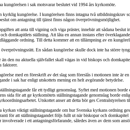
na kungörelsen i sak motsvarar beslutet vid 1994 års kyrkomöte.
i en kyrklig kungörelse. I kungörelsen finns intagna två utbildningskra
beslut om antagning till tjänst finns någon överprövningsmöjlighet.
giften att anta till vigning och viga präster, innebär att sådana beslut 
ch domkapitlets ställning. Att låta en annan instans efter överklagande 
läggande ordning. Till detta kommer att en tillämpning av en kungörel
an överprövningsrätt. En sådan kungörelse skulle dock inte ha större tyn
 än den nu aktuella självfallet skall vägas in vid biskops och domkapite
 faktorer.
ngörelse med en föreskrift av det slag som föreslås i motionen inte är
gande i sak har enligt utskottets mening en helt avgörande betydelse.
a ställningstagande får ett tydligt genomslag. Syftet med motionen borde 
ens sida för att ge kyrkomötets ställningstagande genomslag borde enlig
yrkoordningsarbetet. Utskottet anser att detta bör ges Centralstyrelsen ti
ka kyrkan viktigt ställningstagande om hur Svenska kyrkans ordning gestal
i för att ställningstagandet följs fullt ut när biskopar och domkapitel p
r involverade i ett antagningsförfarande, således även av dem som ansö