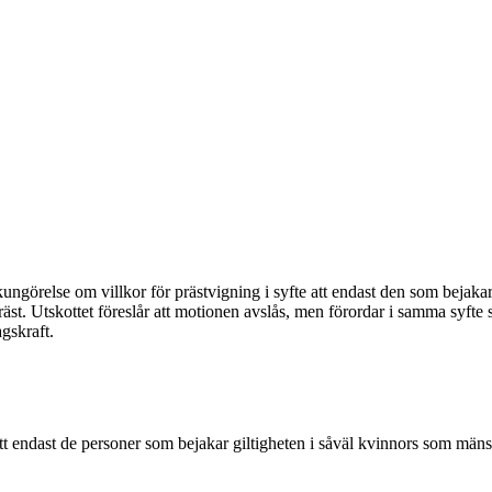
ngörelse om villkor för prästvigning i syfte att endast den som bejaka
äst. Utskottet föreslår att motionen avslås, men förordar i samma syfte
gskraft.
tt endast de personer som bejakar giltigheten i såväl kvinnors som män