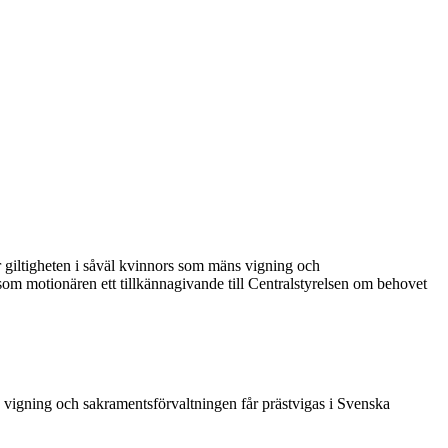
r giltigheten i såväl kvinnors som mäns vigning och
 som motionären ett tillkännagivande till Centralstyrelsen om behovet
s vigning och sakramentsförvaltningen får prästvigas i Svenska