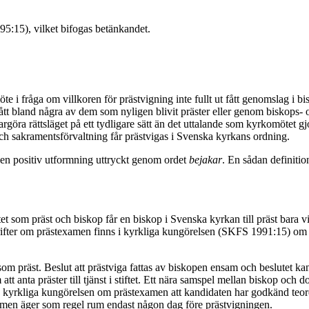
5:15), vilket bifogas betänkandet.
e i fråga om villkoren för prästvigning inte fullt ut fått genomslag i 
ått bland några av dem som nyligen blivit präster eller genom biskops- o
argöra rättsläget på ett tydligare sätt än det uttalande som kyrkomötet gjo
ch sakramentsförvaltning får prästvigas i Svenska kyrkans ordning.
r en positiv utformning uttryckt genom ordet
bejakar
. En sådan definitio
 som präst och biskop får en biskop i Svenska kyrkan till präst bara 
skrifter om prästexamen finns i kyrkliga kungörelsen (SKFS 1991:15) o
om präst. Beslut att prästviga fattas av biskopen ensam och beslutet ka
tt anta präster till tjänst i stiftet. Ett nära samspel mellan biskop och
 kyrkliga kungörelsen om prästexamen att kandidaten har godkänd teore
examen äger som regel rum endast någon dag före prästvigningen.