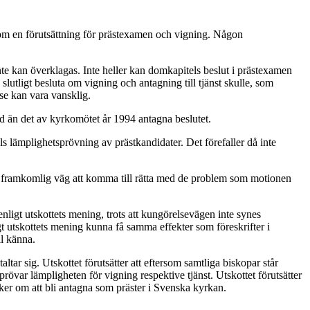
v som en förutsättning för prästexamen och vigning. Någon
inte kan överklagas. Inte heller kan domkapitels beslut i prästexamen
slutligt besluta om vigning och antagning till tjänst skulle, som
se kan vara vansklig.
gd än det av kyrkomötet år 1994 antagna beslutet.
ls lämplighetsprövning av prästkandidater. Det förefaller då inte
 en framkomlig väg att komma till rätta med de problem som motionen
enligt utskottets mening, trots att kungörelsevägen inte synes
t utskottets mening kunna få samma effekter som föreskrifter i
ll känna.
tar sig. Utskottet förutsätter att eftersom samtliga biskopar står
rövar lämpligheten för vigning respektive tjänst. Utskottet förutsätter
ker om att bli antagna som präster i Svenska kyrkan.