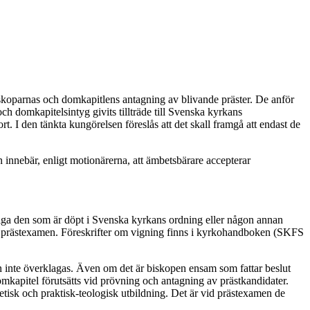
biskoparnas och domkapitlens antagning av blivande präster. De anför
ch domkapitelsintyg givits tillträde till Svenska kyrkans
rt. I den tänkta kungörelsen föreslås att det skall framgå att endast de
n innebär, enligt motionärerna, att ämbetsbärare accepterar
viga den som är döpt i Svenska kyrkans ordning eller någon annan
m prästexamen. Föreskrifter om vigning finns i kyrkohandboken (SKFS
n inte överklagas. Även om det är biskopen ensam som fattar beslut
 domkapitel förutsätts vid prövning och antagning av prästkandidater.
tisk och praktisk-teologisk utbildning. Det är vid prästexamen de