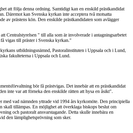
het att följa denna ordning. Samtidigt kan en enskild prästkandidat
rkan. Däremot kan Svenska kyrkan inte acceptera två motsatta
ende av prästens kön. Den enskilde prästkandidaten som avlägger
tt Centralstyrelsen " till alla som är involverade i antagningsarbetet
å vigas till präster i Svenska kyrkan."
 kyrkans utbildningsnämnd, Pastoralinstituten i Uppsala och i Lund,
giska fakulteterna i Uppsala och Lund.
entsförvaltning bör få prästvigas. Det innebär att en prästkandidat
n inte var att förneka den enskilde rätten att hysa en åsikt".
mer med vad nämnden yttrade vid 1994 års kyrkomöte. Den principiella
skall tillämpas. En möjlighet att överklaga biskops beslut om
rövning och pastoralt ansvarstagande. Detta skulle innebära en
e vid den lämplighetsprövning som sker.