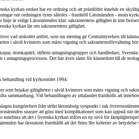
ka kyrkan endast har en ordning och att prästlöftet innebär en skyldig
ppfattningar om ordningen ryms således - framhöll Läronämden - inom ky
 linje är enligt Läronämnden klar: sakramentens giltighet är inte bero
venska kyrkan lär om sakramentens giltighet.
er vad utskottet anfört, som sin mening ge Centralstyrelsen till känna a
gheten i såväl kvinnors som mäns vigning och sakramentsförvaltning bör f
skopar, domkapitel, stiftens antagningsgrupper och handledare, Svenska
de i antagningsprocessen. Det har även sänts för kännedom till de teolo
ts behandling vid kyrkomötet 1994:
r som bejakar giltigheten i såväl kvinnors som mäns vigning och sakram
andra sammanhang. Vid behandlingen av uttalandet framhölls att innebörde
reslagna kungörelsen från strikt läromässig synpunkt i sak överensstäm
äronämnden snarare att göra med komplikationer som kan uppstå när den 
lle innebära att det i Svenska kyrkan införs en ny nivå för lämplighetsp
ämnden har dessutom framhållit att det finns fler kriterier av betydels