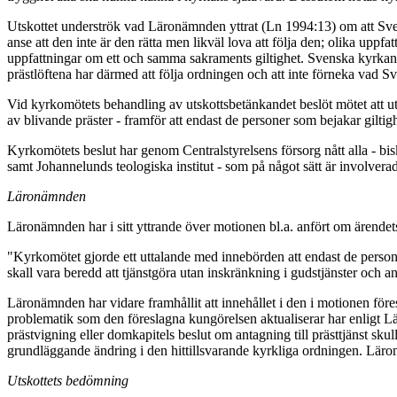
Utskottet underströk vad Läronämnden yttrat (Ln 1994:13) om att Svens
anse att den inte är den rätta men likväl lova att följa den; olika u
uppfattningar om ett och samma sakraments giltighet. Svenska kyrkans
prästlöftena har därmed att följa ordningen och att inte förneka vad S
Vid kyrkomötets behandling av utskottsbetänkandet beslöt mötet att utöv
av blivande präster - framför att endast de personer som bejakar gilti
Kyrkomötets beslut har genom Centralstyrelsens försorg nått alla - bi
samt Johannelunds teologiska institut - som på något sätt är involvera
Läronämnden
Läronämnden har i sitt yttrande över motionen bl.a. anfört om ärende
"Kyrkomötet gjorde ett uttalande med innebörden att endast de persone
skall vara beredd att tjänstgöra utan inskränkning i gudstjänster och 
Läronämnden har vidare framhållit att innehållet i den i motionen fö
problematik som den föreslagna kungörelsen aktualiserar har enligt L
prästvigning eller domkapitels beslut om antagning till prästtjänst sku
grundläggande ändring i den hittillsvarande kyrkliga ordningen. Läron
Utskottets bedömning