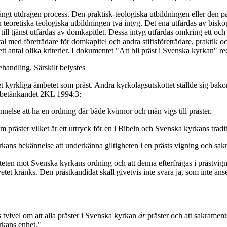
 långt utdragen process. Den praktisk-teologiska utbildningen eller den p
 teoretiska teologiska utbildningen två intyg. Det ena utfärdas av biskop
l tjänst utfärdas av domkapitlet. Dessa intyg utfärdas omkring ett och 
l med företrädare för domkapitel och andra stiftsföreträdare, praktik oc
ntal olika kriterier. I dokumentet "Att bli präst i Svenska kyrkan" red
handling. Särskilt belystes
et kyrkliga ämbetet som präst. Andra kyrkolagsutskottet ställde sig bak
i betänkandet 2KL 1994:3:
nnelse att ha en ordning där både kvinnor och män vigs till präster.
räster vilket är ett uttryck för en i Bibeln och Svenska kyrkans tradit
kyrkans bekännelse att underkänna giltigheten i en prästs vigning och sa
aliteten mot Svenska kyrkans ordning och att denna efterfrågas i prästvig
etet kränks. Den prästkandidat skall givetvis inte svara ja, som inte an
ås tvivel om att alla präster i Svenska kyrkan
är
präster och att sakrament
rkans enhet."