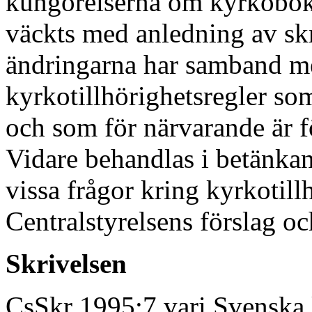
kungörelserna om kyrkobok
väckts med anledning av skr
ändringarna har samband m
kyrkotillhörighetsregler s
och som för närvarande är f
Vidare behandlas i betänka
vissa frågor kring kyrkotillh
Centralstyrelsens förslag oc
Skrivelsen
CsSkr 1995:7 vari Svenska k