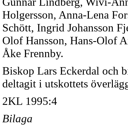
Gunnar Lindberg, Wivi-Ann
Holgersson, Anna-Lena Fors
Schött, Ingrid Johansson F
Olof Hansson, Hans-Olof An
Åke Frennby.
Biskop Lars Eckerdal och 
deltagit i utskottets överläg
2KL 1995:4
Bilaga