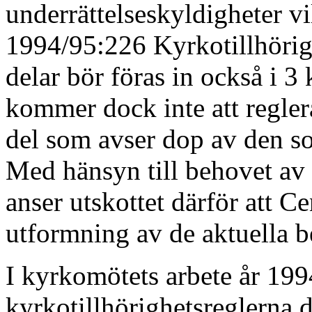
underrättelseskyldigheter vi
1994/95:226 Kyrkotillhörigh
delar bör föras in också i 
kommer dock inte att regler
del som avser dop av den s
Med hänsyn till behovet av l
anser utskottet därför att Cen
utformning av de aktuella 
I kyrkomötets arbete år 19
kyrkotillhörighetsreglerna di