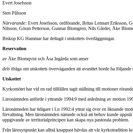
Evert Josefsson
Sten Pålsson
Närvarande:
Evert Josefsson, ordförande, Britas Lennart Eriksson, 
Nilsson, Göran Petterson, Gunnar Blomgren, Nils Gårder, Åke Blomq
Biskop KG Hammar har deltagit i utskottets överläggningar.
Reservation
av Åke Blomqvist och Åsa Ingårda som anser
dels
ifråga om utskottets överväganden att avsnittet borde ha följande 
Utskottet
Kyrkomötet har vid en rad tillfällen tagit ställning till motioner röra
Läronämnden anförde i yttrande 1994:9 med anledning av motion 199
Läronämnden har tidigare i Ln 1992:4 yttrat sig över en liknande motio
förvaltning. Men läronämnden nämnde också att behov kunde uppstå av 
uppgivande av territorialprincipen kan skapa nya pastorala problem.
Från lärosynpunkt kan alltså knappast hävdas att vår kyrkotradition krä