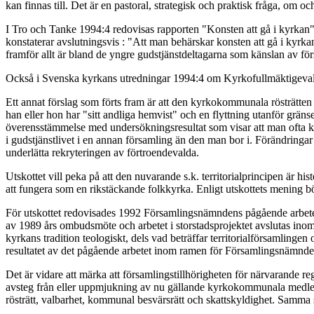
kan finnas till. Det är en pastoral, strategisk och praktisk fråga, om o
I Tro och Tanke 1994:4 redovisas rapporten "Konsten att gå i kyrkan"
konstaterar avslutningsvis : "Att man behärskar konsten att gå i kyrkan 
framför allt är bland de yngre gudstjänstdeltagarna som känslan av förs
Också i Svenska kyrkans utredningar 1994:4 om Kyrkofullmäktigevalen 
Ett annat förslag som förts fram är att den kyrkokommunala rösträtten 
han eller hon har "sitt andliga hemvist" och en flyttning utanför gräns
överensstämmelse med undersökningsresultat som visar att man ofta 
i gudstjänstlivet i en annan församling än den man bor i. Förändringar i
underlätta rekryteringen av förtroendevalda.
Utskottet vill peka på att den nuvarande s.k. territorialprincipen är
att fungera som en rikstäckande folkkyrka. Enligt utskottets mening 
För utskottet redovisades 1992 Församlingsnämndens pågående arbete, det
av 1989 års ombudsmöte och arbetet i storstadsprojektet avslutas inom 
kyrkans tradition teologiskt, dels vad beträffar territorialförsamlinge
resultatet av det pågående arbetet inom ramen för Församlingsnämnden
Det är vidare att märka att församlingstillhörigheten för närvarande re
avsteg från eller uppmjukning av nu gällande kyrkokommunala medlem
rösträtt, valbarhet, kommunal besvärsrätt och skattskyldighet. Samma 