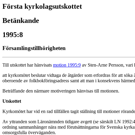
Första kyrkolagsutskottet
Betänkande
1995:8
Församlingstillhörigheten
Till utskottet har hänvisats
motion 1995:9
av Sten-Arne Persson, vari 
att kyrkomötet beslutar vidtaga de åtgärder som erfordras för att söka 
oberoende av folkbokföringsadress samt att man i konsekvens härmed k
Beträffande den närmare motiveringen hänvisas till motionen.
Utskottet
Kyrkomötet har vid en rad tillfällen tagit ställning till motioner röra
Av yttranden som Läronämnden tidigare avgett (se särskilt LN 1992:4 s
ordning sammanhänger nära med förutsättningarna för Svenska kyrkan 
omsorgsfulla överväganden.