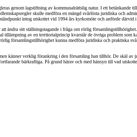
gleras genom lagstiftning av kommunalrättslig natur. I ett betänkande ti
lemskapsregler skulle medföra en mängd svårlösta juridiska och admin
ståndpunkt intog utskottet vid 1994 års kyrkomöte och anförde därvid i 
r att ändra sitt ställningstagande i fråga om rörlig församlingstillhöri
 tillämpning av en territorialprincip kvarstår de övriga problem som kan 
örlig församlingstillhörighet kunna medföra juridiska och praktiska svå
 känner verklig förankring i den församling han tillhör. De skäl av jur
ortfarande bärkraftiga. På grund härav och med hänsyn till vad utskottet i 