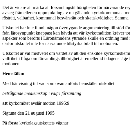
Det är vidare att märka att församlingstillhörigheten för närvarande re
avsteg från eller en uppmjukning av nu gällande kyrkokommunala med
rösträtt, valbarhet, kommunal besvärsrätt och skattskyldighet. Samma 
Utskottet har inte funnit någon övertygande argumentering till stöd fö
från lärosynpunkt knappast kan hävda att vår kyrkotradition kräver total
aspekter som berörts i Läronämndens yttrande skulle en ordning med r
därför utskottet inte för närvarande tillstyrka bifall till motionen.
Utskottet är väl medvetet om värdet av att den enskilde kyrkomedlemmen
valfrihet i fråga om församlingstillhörighet är emellertid i dagens läge f
motionen.
Hemställan
Med hänvisning till vad som ovan anförts hemställer utskottet
beträffande medlemskap i valfri församling
att
kyrkomötet avslår motion 1995:9.
Sigtuna den 21 augusti 1995
På första kyrkolagsutskottets vägnar