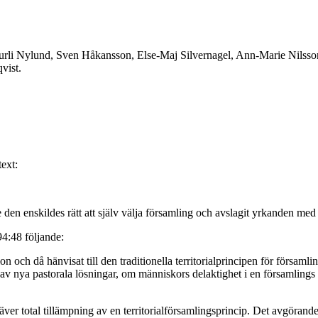
Gurli Nylund, Sven Håkansson, Else-Maj Silvernagel, Ann-Marie Nilsso
vist.
text:
nde den enskildes rätt att själv välja församling och avslagit yrkanden m
4:48 följande:
n och då hänvisat till den traditionella territorialprincipen för försam
nya pastorala lösningar, om människors delaktighet i en församlings l
ver total tillämpning av en territorialförsamlingsprincip. Det avgörande