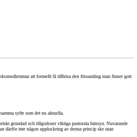
kyrkomedlemmar att formellt få tillhöra den församling man finner gott
ed samma syfte som det nu aktuella.
oriskt grundad och tillgodoser viktiga pastorala hänsyn. Nuvarande
an därför inte någon uppluckring av denna princip ske utan