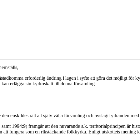
hemställs,
åstadkomma erforderlig ändring i lagen i syfte att göra det möjligt för 
an erlägga sin kyrkoskatt till denna församling.
nde den enskildes rätt att själv välja församling och avslagit yrkanden m
amt 1994:9) framgår att den nuvarande s.k. territorialprincipen är hist
att fungera som en rikstäckande folkkyrka. Enligt utskottets mening k