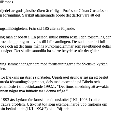
tillämpas.
djedel av gudstjänstbesöken är rörliga. Professor Göran Gustafsson
en församling. Särskilt alarmerande borde det därför vara att det
tillhörigheten. Från sid 186 citeras följande:
ling man är bosatt i. En person skulle kunna rösta i den församling där
troendeuppdrag man valts till i församlingen. Dessa tankar är i full
or i och att det finns många kyrkomedlemmar som regelbundet deltar
 något. Det skulle sannolikt ha större betydelse när det gäller att
 ordning sammanhänger nära med förutsättningarna för Svenska kyrkan
den.
för kyrkans insatser i storstäder. Uppdraget grundar sig på ett beslut
att utreda församlingsbegreppet, dels med avseende på Bibeln och
tet anförde i sitt betänkande 1992:1: "Det finns anledning att avvakta
an några nya initiativ tas i denna fråga."
ll 1993 års kyrkomöte konstaterade utskottet (1KL 1993:1) att ett
trativa problem. Utskottet tog som exempel härpå upp frågorna om
sitt betänkande (1KL 1994:2) bl.a. följande: