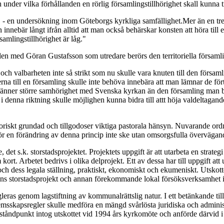
ch under vilka förhållanden en rörlig församlingstillhörighet skall kunna 
 - en undersökning inom Göteborgs kyrkliga samfällighet.Mer än en tre
innebär långt ifrån alltid att man också behärskar konsten att höra till 
amlingstillhörighet är låg."
med Göran Gustafsson som utredare berörs den territoriella församlings
och valbarheten inte så strikt som nu skulle vara knuten till den försam
erna till en församling skulle inte behöva innebära att man lämnar de för
känner större samhörighet med Svenska kyrkan än den församling man b
 denna riktning skulle möjlighen kunna bidra till attt höja valdeltagandet
 historiskt grundad och tillgodoser viktiga pastorala hänsyn. Nuvarande
bör en förändring av denna princip inte ske utan omsorgsfulla övervägan
 s.k. storstadsprojektet. Projektets uppgift är att utarbeta en strategi 
kort. Arbetet bedrivs i olika delprojekt. Ett av dessa har till uppgift 
n och dess legala ställning, praktiskt, ekonomiskt och ekumeniskt. Utskot
s storstadsprojekt och annan förekommande lokal försöksverksamhet inn
gleras genom lagstiftning av kommunalrättslig natur. I ett betänkande ti
sskapsregler skulle medföra en mängd svårlösta juridiska och adminis
ståndpunkt intog utskottet vid 1994 års kyrkomöte och anförde därvid i 