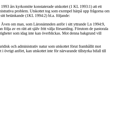
ll 1993 års kyrkomöte konstaterade utskottet (1 KL 1993:1) att ett
istrativa problem. Utskottet tog som exempel härpå upp frågorna om
sitt betänkande (1KL 1994:2) bl.a. följande:
ghet. Även om man, som Läronämnden anför i sitt yttrande Ln 1994:9,
följa av en rätt att själv fritt välja församling. Förutom de pastorala
righeter som idag inte kan överblickas. Mot denna bakgrund vill
idisk och administrativ natur som utskottet förut framhållit mot
övrigt anfört, kan utskottet inte för närvarande tillstyrka bifall till