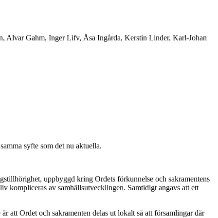
n, Alvar Gahm, Inger Lifv, Åsa Ingårda, Kerstin Linder, Karl-Johan
ed samma syfte som det nu aktuella.
lingstillhörighet, uppbyggd kring Ordets förkunnelse och sakramentens
iv kompliceras av samhällsutvecklingen. Samtidigt angavs att ett
 är att Ordet och sakramenten delas ut lokalt så att församlingar där