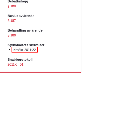
Debattinlägg
§ 180
Beslut av ärende
§ 187
Behandling av ärende
§ 180
Kyrkomötets skrivelser
KmSkr 2011:22
Snabbprotokoll
2011Kr_01