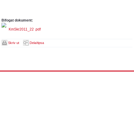
Bifogat dokument:
KmSkr2011_22 .pdf
Skriv ut
Dela/tipsa