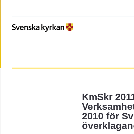
KmSkr 201
Verksamhet
2010 för S
överklaga