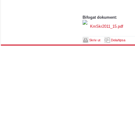
Bifogat dokument:
KmSkr2011_15.pdf
Skriv ut
Dela/tipsa