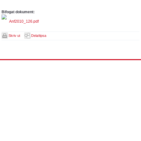
Bifogat dokument:
Anf2010_126.pdf
Skriv ut
Dela/tipsa