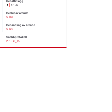
Debattinlägg
§ 126
Beslut av ärende
§ 160
Behandling av ärende
§ 126
Snabbprotokoll
2010 kl_15